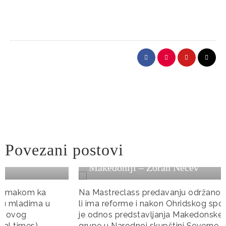
Reforme i Odgovornost: Analiza Nakon
Povezani postovi
Ohridskog Sporazuma u Severnoj
Makedoniji – Zoran Nečev
Na Mastreclass predavanju održanom na temu “Da
li ima reforme i nakon Ohridskog sporazuma, i kakav
je odnos predstavljanja Makedonske i Albanske
grupe u Narodnoj skupštini Severne Makedonije,”