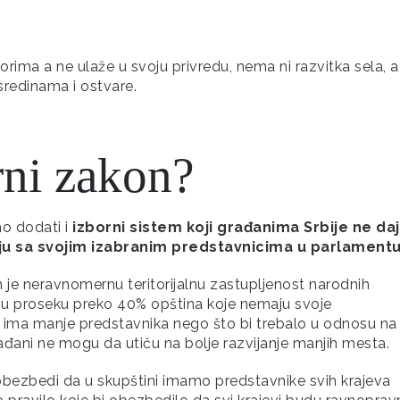
rima a ne ulaže u svoju privredu, nema ni razvitka sela, a
sredinama i ostvare.
rni zakon?
o dodati i
izborni sistem koji građanima Srbije ne da
ju sa svojim izabranim predstavnicima u parlament
 je neravnomernu teritorijalnu zastupljenost narodnih
 u proseku preko 40% opština koje nemaju svoje
 ima manje predstavnika nego što bi trebalo u odnosu na
ađani ne mogu da utiču na bolje razvijanje manjih mesta.
 obezbedi da u skupštini imamo predstavnike svih krajeva