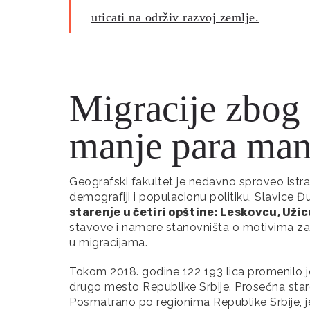
uticati na održiv razvoj zemlje.
Migracije zbog 
manje para manj
Geografski fakultet je nedavno sproveo istra
demografiji i populacionu politiku, Slavice Đ
starenje u četiri opštine: Leskovcu, Užic
stavove i namere stanovništa o motivima za p
u migracijama.
Tokom 2018. godine 122 193 lica promenilo je
drugo mesto Republike Srbije. Prosečna staro
Posmatrano po regionima Republike Srbije, j