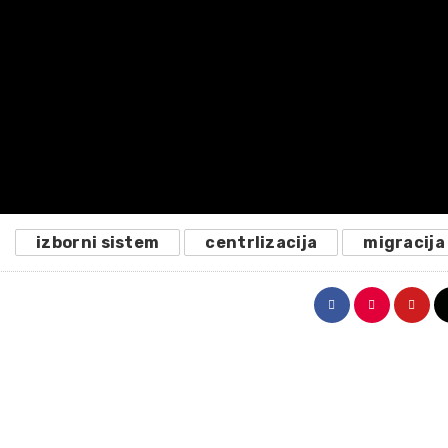
izborni sistem
centrlizacija
migracija
Drugi modul: Legalnosti i
legitimitetu procesa
Prvi modul: Polit