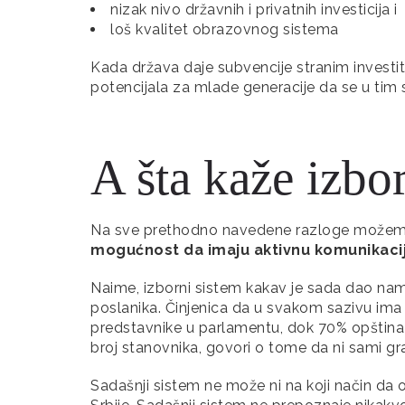
nizak nivo državnih i privatnih investicija i
loš kvalitet obrazovnog sistema
Kada država daje subvencije stranim investito
potencijala za mlade generacije da se u tim 
A šta kaže izbo
Na sve prethodno navedene razloge možem
mogućnost da imaju aktivnu komunikaci
Naime, izborni sistem kakav je sada dao nam
poslanika. Činjenica da u svakom sazivu ima
predstavnike u parlamentu, dok 70% opština
broj stanovnika, govori o tome da ni sami gr
Sadašnji sistem ne može ni na koji način da