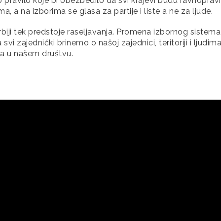
o pravilo koje bi obezbedilo da svi krajevi budu ravnopra
a, a na izborima se glasa za partije i liste a ne za ljude.
biji tek predstoje raseljavanja. Promena izbornog sistema
svi zajednički brinemo o našoj zajednici, teritoriji i ljudima
ela u našem društvu.