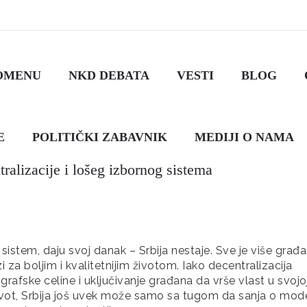
OMENU
NKD DEBATA
VESTI
BLOG
E
POLITIČKI ZABAVNIK
MEDIJI O NAMA
ralizacije i lošeg izbornog sistema
ni sistem, daju svoj danak – Srbija nestaje. Sve je više građa
i za boljim i kvalitetnijim životom. Iako decentralizacija
afske celine i uključivanje građana da vrše vlast u svojo
 život, Srbija još uvek može samo sa tugom da sanja o mod