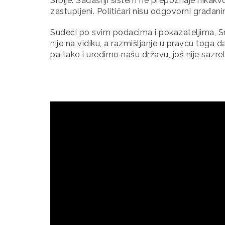
Srbije. Sadašnji sistem ne prepoznaje nikakv
zastupljeni. Političari nisu odgovorni građanim
Sudeći po svim podacima i pokazateljima, Sr
nije na vidiku, a razmišljanje u pravcu toga da 
pa tako i uredimo našu državu, još nije sazr