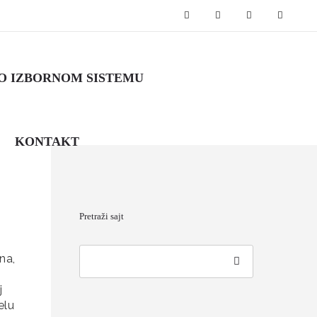
O IZBORNOM SISTEMU
KONTAKT
Pretraži sajt
na,
j
elu