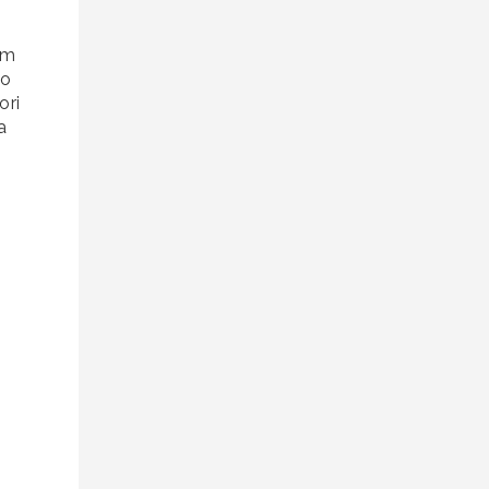
om
ko
ori
a