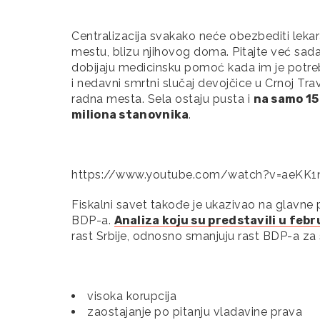
Centralizacija svakako neće obezbediti lekar
mestu, blizu njihovog doma. Pitajte već sada 
dobijaju medicinsku pomoć kada im je pot
i nedavni smrtni slučaj devojčice u Crnoj Tr
radna mesta. Sela ostaju pusta i
na samo 15
miliona stanovnika
.
https://www.youtube.com/watch?v=aeKK1
Fiskalni savet takođe je ukazivao na glavne 
BDP-a.
Analiza koju su predstavili u feb
rast Srbije, odnosno smanjuju rast BDP-a za 
visoka korupcija
zaostajanje po pitanju vladavine prava