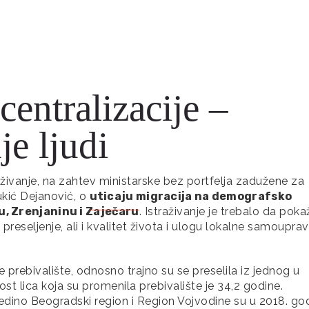
centralizacije –
e ljudi
živanje, na zahtev ministarske bez portfelja zadužene za
ukić Dejanović, o
uticaju migracija na demografsko
u, Zrenjaninu i Zaječaru
. Istraživanje je trebalo da poka
reseljenje, ali i kvalitet života i ulogu lokalne samoupra
 prebivalište, odnosno trajno su se preselila iz jednog u
st lica koja su promenila prebivalište je 34,2 godine.
edino Beogradski region i Region Vojvodine su u 2018. god