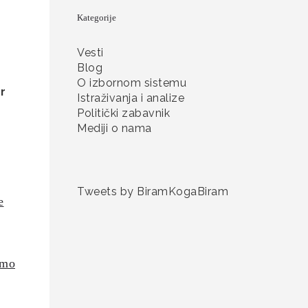
Kategorije
Vesti
Blog
O izbornom sistemu
r
Istraživanja i analize
Politički zabavnik
Mediji o nama
Tweets by BiramKogaBiram
e
amo