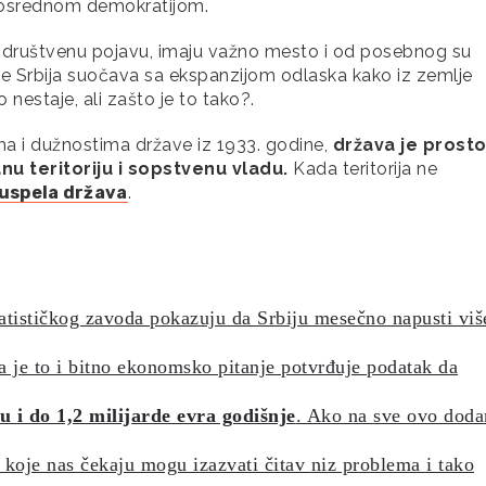
posrednom demokratijom.
u društvenu pojavu, imaju važno mesto i od posebnog su
 se Srbija suočava sa ekspanzijom odlaska kako iz zemlje
 nestaje, ali zašto je to tako?.
a i dužnostima države iz 1933. godine,
država je prosto
nu teritoriju i sopstvenu vladu.
Kada teritorija ne
uspela država
.
tističkog zavoda pokazuju da Srbiju mesečno napusti viš
a je to i bitno ekonomsko pitanje potvrđuje podatak da
 i do 1,2 milijarde evra godišnje
. Ako na sve ovo dod
 koje nas čekaju mogu izazvati čitav niz problema i tako