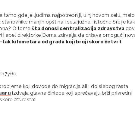
a tamo gde je ljudima najpotrebniji, u njihovom selu, mal
stanovnike manjih opština i sela južne i istočne Srbije ka
rebna? O tome
šta donosi centralizacija zdravstva
gov
avi i apel direktorke Doma zdrvalja da država omogući nov
-tak kilometara od grada koji broji skoro četvrt
nh7y6c
probleme koji dovode do migracija ali i do slabog rasta
ruaru
izdvaja glavne činioce koji sprečavaju brži privredni
skoro 2% rasta: