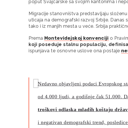
poput Švajcarske sa svojim kantonima i ne
Migracije stanovništva predstavljaju složen
uticaja na demografski razvoj Srbije. Danas
tako i iz manjih mesta u veće. Srbija praktično
Prema
Montevidejskoj konvenciji
o Pravim
koji poseduje stalnu populaciju, definisa
ispunjava te osnovne uslove ona postaje
ne
Nedavno objavljeni podaci Evropskog sta
od 4.000 ljudi, a godišnje čak 51.000. D
troškovi odlaska mladih koštaju državu
i negativan demografski trend, posledice