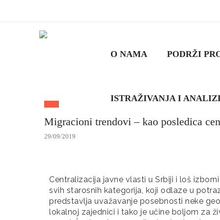
O NAMA
PODRŽI PR
ISTRAŽIVANJA I ANALIZ
Migracioni trendovi – kao posledica cent
29/09/2019
Centralizacija javne vlasti u Srbiji i loš izbor
svih starosnih kategorija, koji odlaze u potraz
predstavlja uvažavanje posebnosti neke geogr
lokalnoj zajednici i tako je učine boljom za