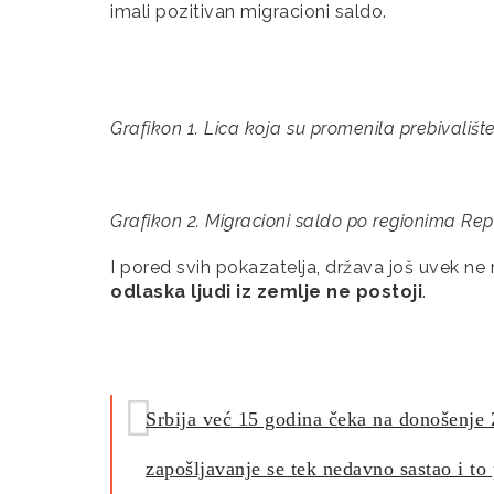
imali pozitivan migracioni saldo.
Grafikon 1. Lica koja su promenila prebivalište u
Grafikon 2. Migracioni saldo po regionima Repu
I pored svih pokazatelja, država još uvek ne
odlaska ljudi iz zemlje ne postoji
.
Srbija već 15 godina čeka na donošenje
zapošljavanje se tek nedavno sastao i to