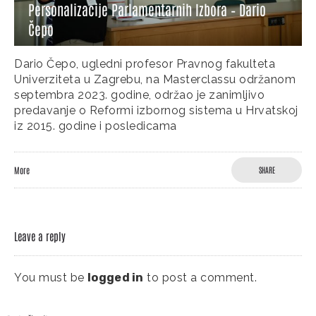
Personalizacije Parlamentarnih Izbora – Dario
Čepo
Dario Čepo, ugledni profesor Pravnog fakulteta
Univerziteta u Zagrebu, na Masterclassu održanom
septembra 2023. godine, održao je zanimljivo
predavanje o Reformi izbornog sistema u Hrvatskoj
iz 2015. godine i posledicama
More
SHARE
Leave a reply
You must be
logged in
to post a comment.