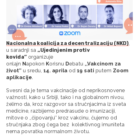
Nacionalna koalicija za decentralizaciju (NKD)
,
u saradnji sa
,,Ujedinjenim protiv
kovida’’
organizuje
onlajn
N
apokon
K
orisnu
D
ebatu
,,Vakcinom za
život’’
u sredu,
14. aprila
od
19 sati
putem
Zoom
aplikacije
.
Svesni da je tema vakcinacije od neprikosnovene
važnosti, kako u Srbiji, tako i na globalnom nivou,
želimo da, kroz razgovor sa stručnjacima iz sveta
medicine, razbijemo predrasude o imunizaciji,
mitove o ,,čipovanju’’ kroz vakcinu, čujemo od
stručnjaka zbog čega bez kolektivnog imuniteta
nema povratka normalnom životu.