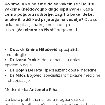
Ko sme, a ko ne sme da se vakciniše? Da li su
vakcine (ne)dovoljno dugo ispitivane? Kada
ćemo poljubiti roditelje, zagrliti bake, deke,
unuke ili otići kod prijatelja na veselje?
Ovo su
neka od pitanja na koja će na onlajn
tribini
,,Vakcinom za život’’
odgovarati:
Doc. dr Emina Milošević
, specijalista
imunologije
Dr Ivana Prokić
, doktor nauka u oblasti
epidemiologije
Dr Bojan Dereta
, specijalizant opšte medicine
Dr Miloš Bojović
, specijalizant fizikalne medicine
i rehabilitacije
Moderatorka
Antonela Riha
Da biste pratili tribinu i bili u mogućnosti da
postavljate pitanja učesnicima, potrebno je da se