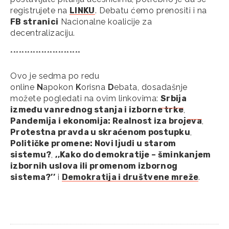
registrujete na
LINKU
. Debatu ćemo prenositi i na
FB stranici
Nacionalne koalicije za
decentralizaciju.
*************************
Ovo je sedma po redu
online
N
apokon
K
orisna
D
ebata, dosadašnje
možete pogledati na ovim linkovima:
Srbija
između vanrednog stanja i izborne trke
,
Pandemija i ekonomija: Realnost iza brojeva
,
Protestna pravda u skraćenom postupku
,
Političke promene: Novi ljudi u starom
sistemu?
,
,,Kako do demokratije – šminkanjem
izbornih uslova ili promenom izbornog
sistema?’’
i
Demokratija i društvene mreže
.