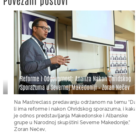
Reforme i Odgovornost: Analiza Nakon Ohridskog
Sporazuma u Severnoj Makedoniji – Zoran Nečev
Na Mastreclass predavanju održanom na temu “Da
li ima reforme i nakon Ohridskog sporazuma, i kakav
je odnos predstavljanja Makedonske i Albanske
grupe u Narodnoj skupštini Severne Makedonije,”
Zoran Nečev,