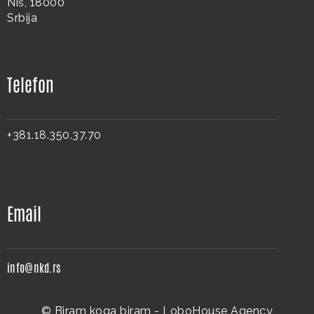
Niš, 18000
Srbija
Telefon
+381.18.350.37.70
Email
info@nkd.rs
© Biram koga biram -
LoboHouse Agency