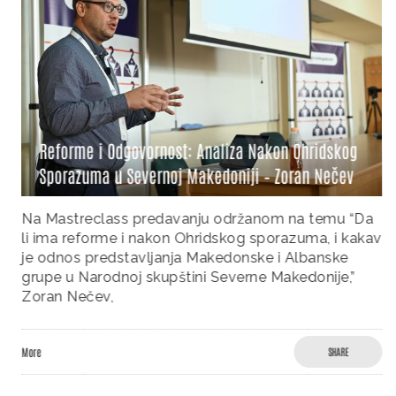
Reforme i Odgovornost: Analiza Nakon Ohridskog
Sporazuma u Severnoj Makedoniji – Zoran Nečev
Na Mastreclass predavanju održanom na temu “Da
li ima reforme i nakon Ohridskog sporazuma, i kakav
je odnos predstavljanja Makedonske i Albanske
grupe u Narodnoj skupštini Severne Makedonije,”
Zoran Nečev,
More
SHARE