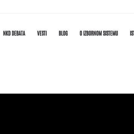
NKD DEBATA
VESTI
BLOG
O IZBORNOM SISTEMU
IS