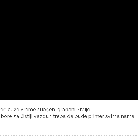
eć duže vreme suočeni građani Srbije.
 bore za čistiji vazduh treba da bude primer svima nama.