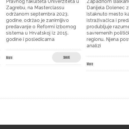
fakulteta Univerziteta u
Zapadnom Balkanu, Govornic
 na Masterclassu
Danijela Dolenec zauzima
m septembra 2023.
istaknuto mesto kao ugledna
održao je zanimljivo
istraživačica i predavačica čiji
je o Reformi izbornog
produbljuje razumevanje
u Hrvatskoj iz 2015.
savremenih političkih promen
 posledicama
regionu. Njena posvećenost
analizi
SHARE
More
SHARE