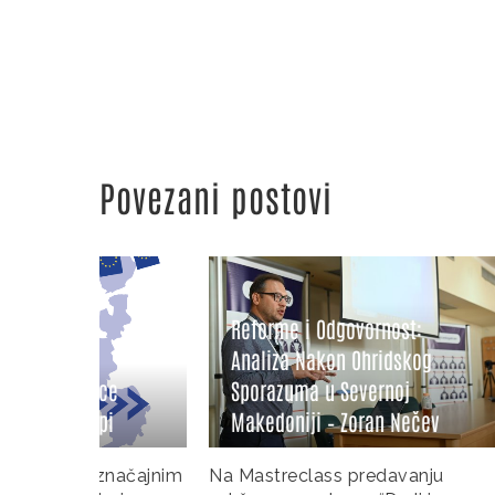
Povezani postovi
Reform
Reforme i Odgovornost:
Hrvats
Analiza Nakon Ohridskog
Person
ice
Sporazuma u Severnoj
Parlam
pi
Makedoniji – Zoran Nečev
Čepo
značajnim
Na Mastreclass predavanju
Dario Če