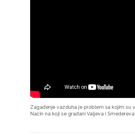
Zagađenje vazduha je problem sa kojim su v
Način na koji se građani Valjeva i Smedereva