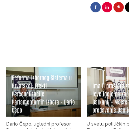
a Izbornog Sistema u
koj: Efekti
Ima li prostora za zeleno-
alizacije
leve ideje na Zapadnom
entarnih Izbora – Dario
Balkanu – Masterclass
predavanje Danijele Dolenec
po, ugledni profesor
U svetu političkih previranja n