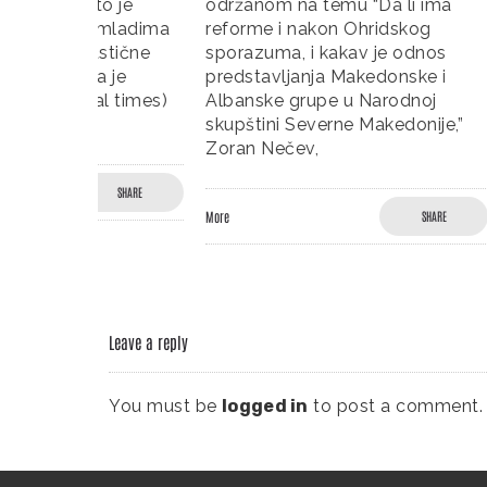
to je
održanom na temu “Da li ima
Pravnog 
u mladima
reforme i nakon Ohridskog
Zagrebu,
astične
sporazuma, i kakav je odnos
održano
a je
predstavljanja Makedonske i
godine, 
al times)
Albanske grupe u Narodnoj
predavan
skupštini Severne Makedonije,”
sistema 
Zoran Nečev,
godine i
SHARE
More
SHARE
More
Leave a reply
You must be
logged in
to post a comment.