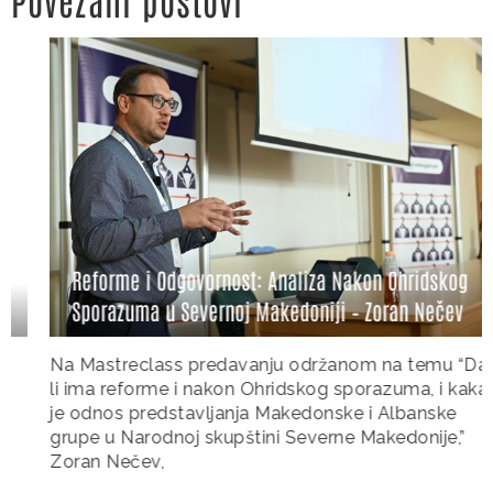
Reforme i Odgovornost: Analiza Nakon Ohridskog
Sporazuma u Severnoj Makedoniji – Zoran Nečev
Na Mastreclass predavanju održanom na temu “Da
li ima reforme i nakon Ohridskog sporazuma, i kakav
je odnos predstavljanja Makedonske i Albanske
grupe u Narodnoj skupštini Severne Makedonije,”
Zoran Nečev,