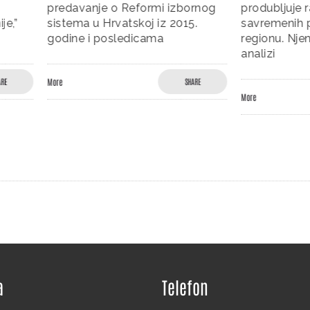
je o Reformi izbornog
produbljuje razumevanje
u Hrvatskoj iz 2015.
savremenih političkih promen
 posledicama
regionu. Njena posvećenost
analizi
SHARE
More
SHARE
a
Telefon