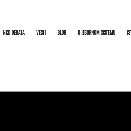
NKD DEBATA
VESTI
BLOG
O IZBORNOM SISTEMU
IS