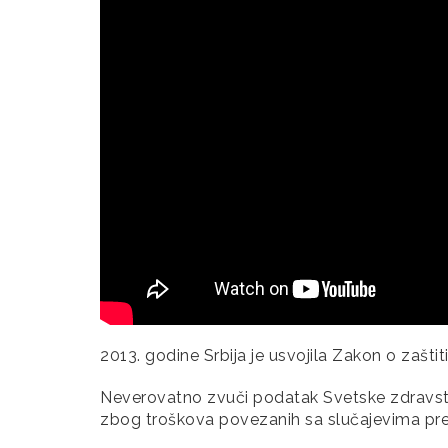
2013. godine Srbija je usvojila Zakon o zašti
Neverovatno zvuči podatak Svetske zdravstv
zbog troškova povezanih sa slučajevima pre