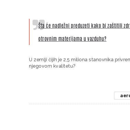
Šta će nadležni preduzeti kako bi zaštitili z
otrovnim materijama u vazduhu?
U zemlji čijih je 2,5 miliona stanovnika pri
njegovom kvalitetu?
aer