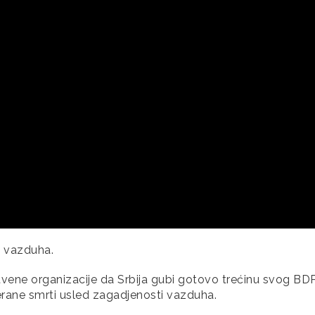
ti vazduha.
ene organizacije da Srbija gubi gotovo trećinu svog BD
rane smrti usled zagadjenosti vazduha.