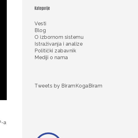
Kategorije
Vesti
Blog
O izbornom sistemu
Istraživanja i analize
Politički zabavnik
Mediji o nama
Tweets by BiramKogaBiram
P-a