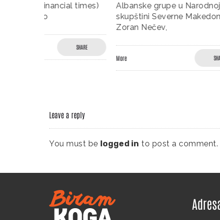
al times)
Albanske grupe u Narodnoj
predavan
skupštini Severne Makedonije,”
sistema 
Zoran Nečev,
godine i
SHARE
More
SHARE
More
Leave a reply
You must be
logged in
to post a comment.
Adres