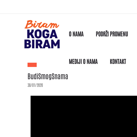
O NAMA
PODRŽI PROMENU
MEDIJI O NAMA
KONTAKT
BudiSmogSnama
30/01/2020