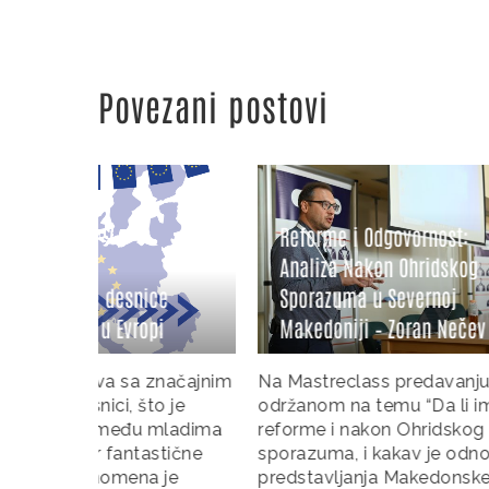
Povezani postovi
Reform
Reforme i Odgovornost:
Hrvats
Analiza Nakon Ohridskog
Person
ice
Sporazuma u Severnoj
Parlam
pi
Makedoniji – Zoran Nečev
Čepo
značajnim
Na Mastreclass predavanju
Dario Če
to je
održanom na temu “Da li ima
Pravnog 
u mladima
reforme i nakon Ohridskog
Zagrebu,
astične
sporazuma, i kakav je odnos
održano
a je
predstavljanja Makedonske i
godine, 