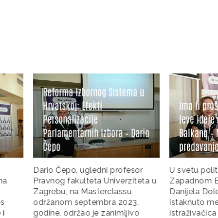
a Izbornog Sistema u
koj: Efekti
Ima li prostora za zeleno-
alizacije
leve ideje na Zapadnom
entarnih Izbora – Dario
Balkanu – Masterclass
predavanje Danijele Dolenec
po, ugledni profesor
U svetu političkih previranja n
fakulteta Univerziteta u
Zapadnom Balkanu, Govornic
 na Masterclassu
Danijela Dolenec zauzima
m septembra 2023.
istaknuto mesto kao ugledna
održao je zanimljivo
istraživačica i predavačica čiji