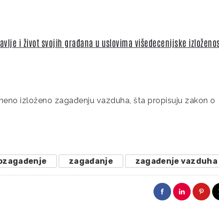
dravlje i život svojih građana u uslovima višedecenijske izloženos
vremeno izloženo zagađenju vazduha, šta propisuju zakon o
ozagađenje
zagađanje
zagađenje vazduha