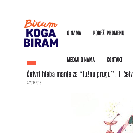
O NAMA
PODRŽI PROMENU
MEDIJI O NAMA
KONTAKT
Četvrt hleba manje za “južnu prugu”, ili čet
27/01/2016