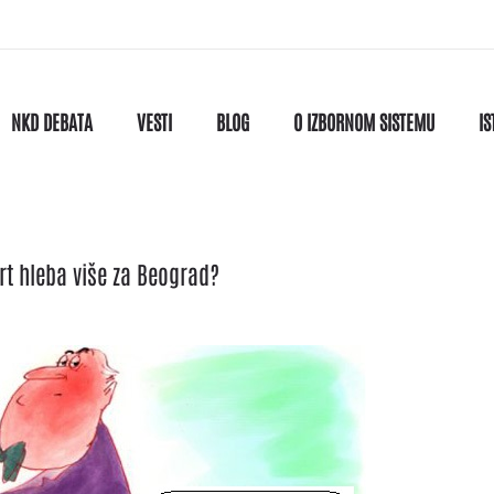
NKD DEBATA
VESTI
BLOG
O IZBORNOM SISTEMU
IS
vrt hleba više za Beograd?