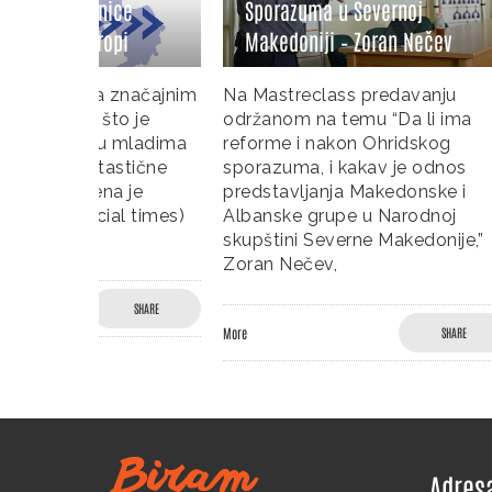
ice
Sporazuma u Severnoj
Parlam
pi
Makedoniji – Zoran Nečev
Čepo
značajnim
Na Mastreclass predavanju
Dario Če
to je
održanom na temu “Da li ima
Pravnog 
u mladima
reforme i nakon Ohridskog
Zagrebu,
astične
sporazuma, i kakav je odnos
održano
a je
predstavljanja Makedonske i
godine, 
al times)
Albanske grupe u Narodnoj
predavan
skupštini Severne Makedonije,”
sistema 
Zoran Nečev,
godine i
SHARE
More
SHARE
More
Adres