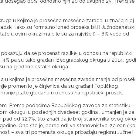
ka dosegao 80%, odnosno njih 20 od ukupno 25. Trend se
kruga u kojima je prosečna mesečna zarada, u značajnijoj
ski. Iako su formalno iznad proseka bili i Južnobanatski
late u ovim okruzima bile su za najviše 5 – 6% veće od
okazuju da se procenat razlike, u odnosu na republički
,4% pa su tako građani Beogradskog okruga u 2014. godi
osu na građane ostalih okruga.
ma u kojima je prosečna mesečna zarada manja od prosek
nije promenilo je činjenica da su građani Topličkog,
% manje plate gledano u odnosu na republički prosek.
uhom. Prema podacima Republičkog zavoda za statistiku –
kom okrugu, u poslednjih dvadeset godina , umanjen je za
 pad od 32,7%, što znači da je broj stanovnika ovog okr
 godine. Ono što je, pored odliva stanovništva, zajedničko
nost – sva tri pomenuta okruga pripadaju regionu Južne i