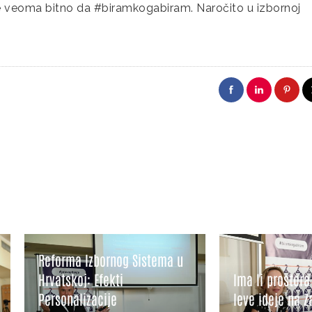
r je veoma bitno da #biramkogabiram. Naročito u izbornoj
a Izbornog Sistema u
koj: Efekti
Ima li prostora za zeleno-
alizacije
leve ideje na Zapadnom