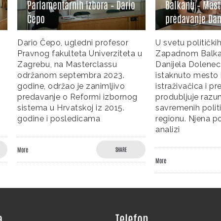
entarnih Izbora – Dario
Balkanu – Masterclass
predavanje Danijele Dolenec
po, ugledni profesor
U svetu političkih previranja n
fakulteta Univerziteta u
Zapadnom Balkanu, Govornic
 na Masterclassu
Danijela Dolenec zauzima
m septembra 2023.
istaknuto mesto kao ugledna
održao je zanimljivo
istraživačica i predavačica čiji
je o Reformi izbornog
produbljuje razumevanje
u Hrvatskoj iz 2015.
savremenih političkih promen
 posledicama
regionu. Njena posvećenost
analizi
SHARE
More
SHARE
a
Telefon