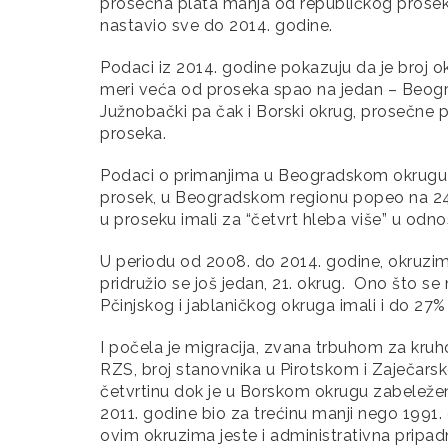
prosečna plata manja od republičkog prose
nastavio sve do 2014. godine.
Podaci iz 2014. godine pokazuju da je broj o
meri veća od proseka spao na jedan – Beograd
Južnobački pa čak i Borski okrug, prosečne p
proseka.
Podaci o primanjima u Beogradskom okrugu p
prosek, u Beogradskom regionu popeo na 24
u proseku imali za “četvrt hleba više” u odn
U periodu od 2008. do 2014. godine, okruzi
pridružio se još jedan, 21. okrug. Ono što se 
Pčinjskog i jablaničkog okruga imali i do 27
I počela je migracija, zvana trbuhom za kr
RZS, broj stanovnika u Pirotskom i Zaječars
četvrtinu dok je u Borskom okrugu zabeležen
2011. godine bio za trećinu manji nego 1991.
ovim okruzima jeste i administrativna pripad