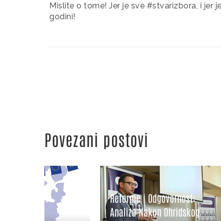
Mislite o tome! Jer je sve #stvarizbora, i je
godini!
Povezani postovi
Reform
Reforme i Odgovornost:
Hrvats
Analiza Nakon Ohridskog
Person