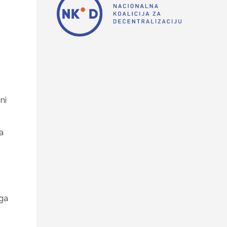
,
ni
a
uga