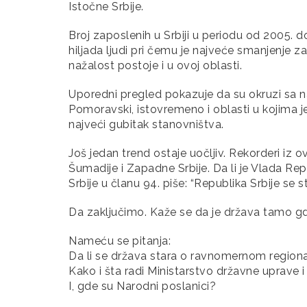
Istočne Srbije.
Broj zaposlenih u Srbiji u periodu od 2005. d
hiljada ljudi pri čemu je najveće smanjenje 
nažalost postoje i u ovoj oblasti.
Uporedni pregled pokazuje da su okruzi sa naj
Pomoravski, istovremeno i oblasti u kojima j
najveći gubitak stanovništva.
Još jedan trend ostaje uočljiv. Rekorderi iz o
Šumadije i Zapadne Srbije. Da li je Vlada Re
Srbije u članu 94. piše: “Republika Srbije s
Da zaključimo. Kaže se da je država tamo gde
Nameću se pitanja:
Da li se država stara o ravnomernom region
Kako i šta radi Ministarstvo državne uprave
I, gde su Narodni poslanici?