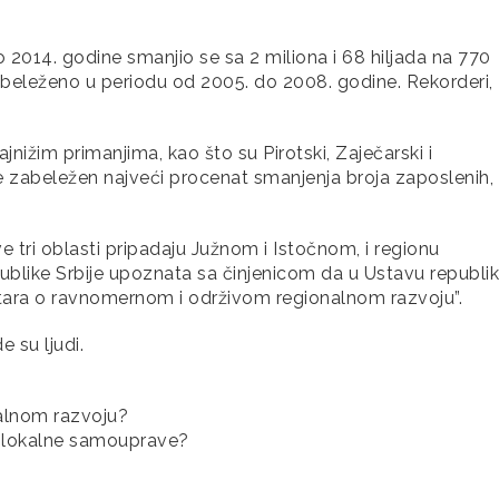
o 2014. godine smanjio se sa 2 miliona i 68 hiljada na 770
zabeleženo u periodu od 2005. do 2008. godine. Rekorderi,
nižim primanjima, kao što su Pirotski, Zaječarski i
e zabeležen najveći procenat smanjenja broja zaposlenih, 
ve tri oblasti pripadaju Južnom i Istočnom, i regionu
publike Srbije upoznata sa činjenicom da u Ustavu republi
e stara o ravnomernom i održivom regionalnom razvoju”.
 su ljudi.
alnom razvoju?
 i lokalne samouprave?