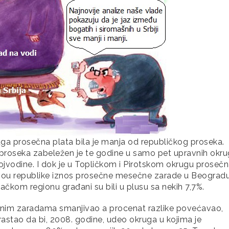
uga prosečna plata bila je manja od republičkog proseka.
 proseka zabeležen je te godine u samo pet upravnih okr
Vojvodine. I dok je u Topličkom i Pirotskom okrugu proseč
nivou republike iznos prosečne mesečne zarade u Beograd
ačkom regionu građani su bili u plusu sa nekih 7,7%.
nim zaradama smanjivao a procenat razlike povećavao,
a rastao da bi, 2008. godine, udeo okruga u kojima je