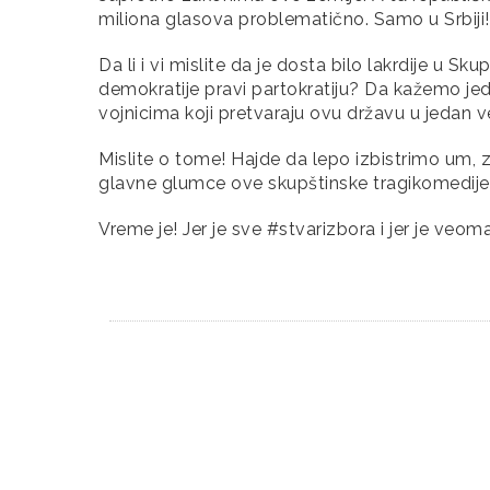
miliona glasova problematično. Samo u Srbiji!
Da li i vi mislite da je dosta bilo lakrdije u S
demokratije pravi partokratiju? Da kažemo je
vojnicima koji pretvaraju ovu državu u jedan veli
Mislite o tome! Hajde da lepo izbistrimo um, z
glavne glumce ove skupštinske tragikomedije
Vreme je! Jer je sve #stvarizbora i jer je ve