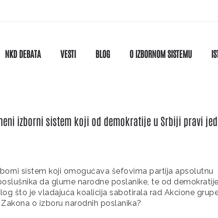
NKD DEBATA
VESTI
BLOG
O IZBORNOM SISTEMU
IS
omeni izborni sistem koji od demokratije u Srbiji pravi je
 izborni sistem koji omogućava šefovima partija apsolutnu
ih poslušnika da glume narodne poslanike, te od demokratij
o razlog što je vladajuća koalicija sabotirala rad Akcione grup
g Zakona o izboru narodnih poslanika?