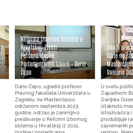
a Izbornog Sistema u
oj: Efekti
Ima li prostora za zeleno-le
lizacije
ideje na Zapadnom Balkanu 
ntarnih Izbora – Dario
Masterclass predavanje
Danijele Dolenec
o, ugledni profesor
U svetu političkih previranja n
akulteta Univerziteta u
Zapadnom Balkanu, Govorni
 na Masterclassu
Danijela Dolenec zauzima
 septembra 2023.
istaknuto mesto kao ugledna
držao je zanimljivo
istraživačica i predavačica čij
je o Reformi izbornog
produbljuje razumevanje
 Hrvatskoj iz 2015.
savremenih političkih promen
 posledicama
regionu. Njena posvećenost