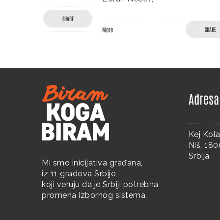
SHARE
More
SHARE
More
Adresa
Kej Kola
Niš, 18
Srbija
Mi smo inicijativa građana,
iz 11 gradova Srbije,
koji veruju da je Srbiji potrebna
promena izbornog sistema.