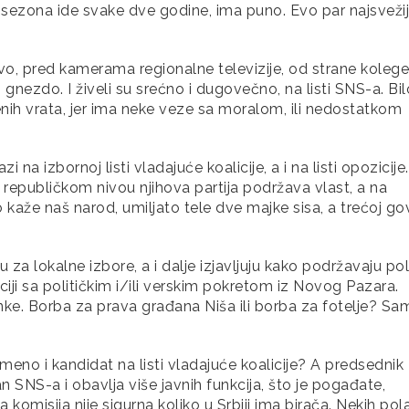
va sezona ide svake dve godine, ima puno. Evo par najsvežij
vo, pred kamerama regionalne televizije, od strane kolege
 gnezdo. I živeli su srećno i dugovečno, na listi SNS-a. Bil
vorenih vrata, jer ima neke veze sa moralom, ili nedostatkom
na izbornoj listi vladajuće koalicije, a i na listi opozicije.
 republičkom nivou njihova partija podržava vlast, a na
kaže naš narod, umiljato tele dve majke sisa, a trećoj go
 za lokalne izbore, a i dalje izjavljuju kako podržavaju pol
ciji sa političkim i/ili verskim pokretom iz Novog Pazara.
ranke. Borba za prava građana Niša ili borba za fotelje? Sa
meno i kandidat na listi vladajuće koalicije? A predsednik
n SNS-a i obavlja više javnih funkcija, što je pogađate,
komisija nije sigurna koliko u Srbiji ima birača. Nekih pol