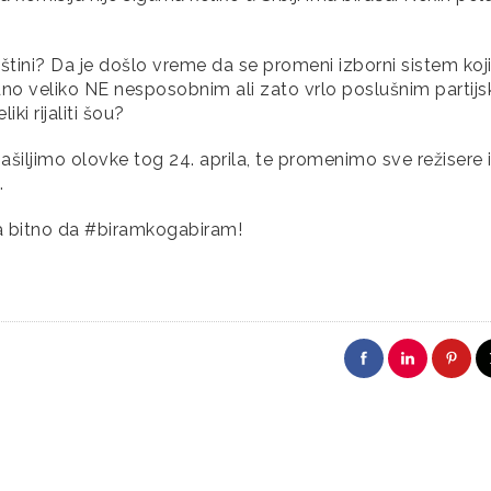
kupštini? Da je došlo vreme da se promeni izborni sistem koj
dno veliko NE nesposobnim ali zato vrlo poslušnim partij
ki rijaliti šou?
ašiljimo olovke tog 24. aprila, te promenimo sve režisere 
.
oma bitno da #biramkogabiram!