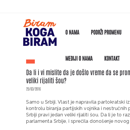
O NAMA
PODRŽI PROMENU
MEDIJI O NAMA
KONTAKT
Da li i vi mislite da je došlo vreme da se pr
veliki rijaliti šou?
25/03/2016
Samo u Srbiji. Vlast je napravila partokratski
kontrolu biranja partijskih vojnika i nestručn
Srbiji pravi jedan veliki rijaliti šou. Da li je t
parlamenta Srbije, i sprečila donošenje novo