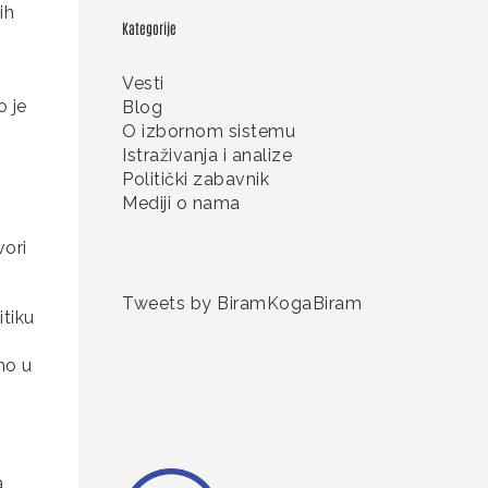
ih
Kategorije
Vesti
o je
Blog
O izbornom sistemu
Istraživanja i analize
Politički zabavnik
Mediji o nama
vori
Tweets by BiramKogaBiram
itiku
mo u
a