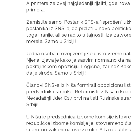
A primera za ovaj najgledaniji rijaliti, gde no
primera.
Zamislite samo. Poslanik SPS-a “isprošen” uži
poslanika iz SNS-a, da preleti u novo političko
toga i ranije, ali se radilo u tajnosti, iza zat
morala. Samo u Srbiji!
Jedna osoba u ovoj zemlji se u isto vreme nalazi 
Njena izjava je kako je sasvim normalno da na
pokrajinskom opoziciju. Logično, zar ne? Kako 
da je siroče. Samo u Srbiji!
Članovi SNS-a iz Niša formirali opozicionu listu
predsednika stranke. Reformisti iz Niša u koali
Nekadašnji lider G17 prvi na listi Rusinske st
Srbiji!
U Nišu je predsednica izborne komisije istovre
republičke izborne komisije je istovremeno čla
suprotno zakonima ove zemlje. A ta republička 