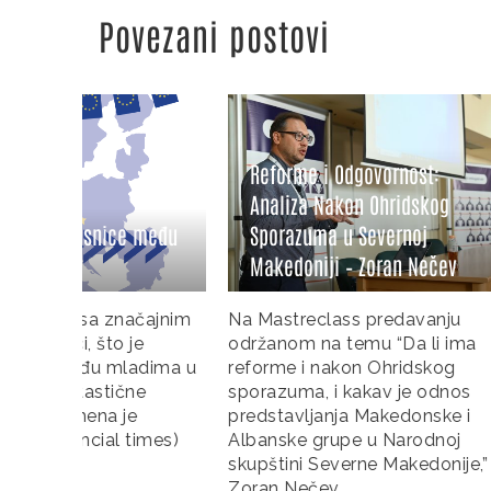
Povezani postovi
Reform
Reforme i Odgovornost:
Hrvatsk
Analiza Nakon Ohridskog
Persona
 među
Sporazuma u Severnoj
Parlame
Makedoniji – Zoran Nečev
Čepo
čajnim
Na Mastreclass predavanju
Dario Čep
e
održanom na temu “Da li ima
Pravnog f
adima u
reforme i nakon Ohridskog
Zagrebu,
ne
sporazuma, i kakav je odnos
održanom
e
predstavljanja Makedonske i
godine, o
times)
Albanske grupe u Narodnoj
predavan
skupštini Severne Makedonije,”
sistema u
Zoran Nečev,
godine i