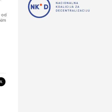
i od
skim
i