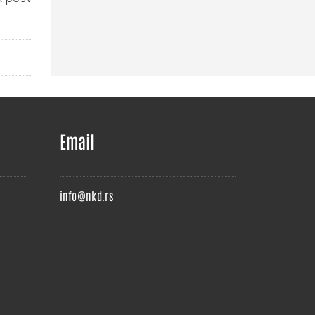
More
SHARE
More
E
Email
info@nkd.rs