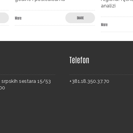
analizi
SHARE
More
SHAR
Telefon
 srpskih sestara 15/53
+381.18.350.37.70
000