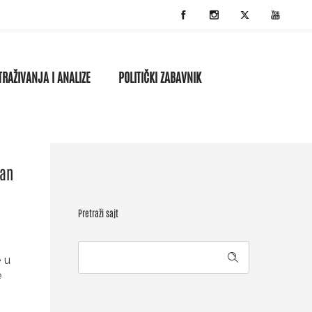
TRAŽIVANJA I ANALIZE
POLITIČKI ZABAVNIK
dan
Pretraži sajt
e u
e