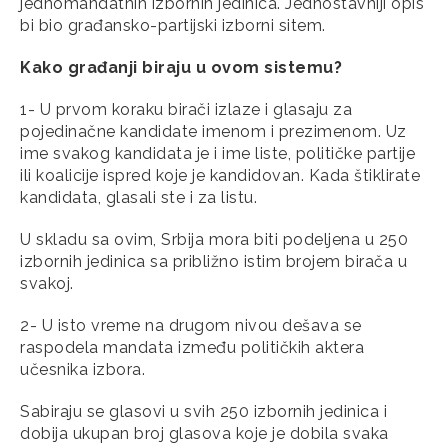
jednomandatnih izbornih jedinica. Jednostavniji opis
bi bio građansko-partijski izborni sitem.
Kako građanji biraju u ovom sistemu?
1- U prvom koraku birači izlaze i glasaju za
pojedinačne kandidate imenom i prezimenom. Uz
ime svakog kandidata je i ime liste, političke partije
ili koalicije ispred koje je kandidovan. Kada štiklirate
kandidata, glasali ste i za listu.
U skladu sa ovim, Srbija mora biti podeljena u 250
izbornih jedinica sa približno istim brojem birača u
svakoj.
2- U isto vreme na drugom nivou dešava se
raspodela mandata između političkih aktera
učesnika izbora.
Sabiraju se glasovi u svih 250 izbornih jedinica i
dobija ukupan broj glasova koje je dobila svaka