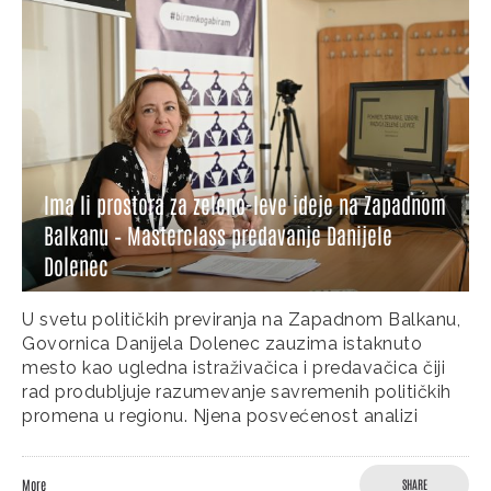
Ima li prostora za zeleno-leve ideje na Zapadnom
Balkanu – Masterclass predavanje Danijele
Dolenec
U svetu političkih previranja na Zapadnom Balkanu,
Govornica Danijela Dolenec zauzima istaknuto
mesto kao ugledna istraživačica i predavačica čiji
rad produbljuje razumevanje savremenih političkih
promena u regionu. Njena posvećenost analizi
More
SHARE