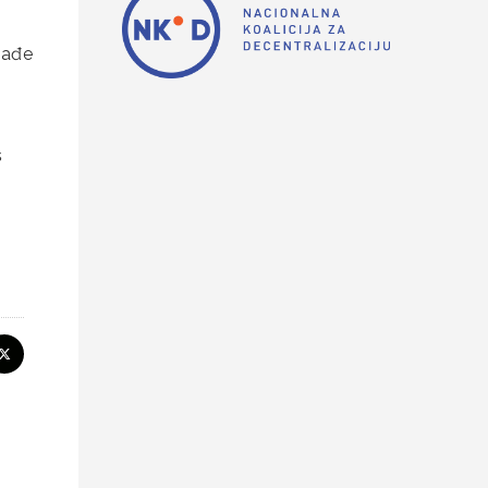
nađe
š