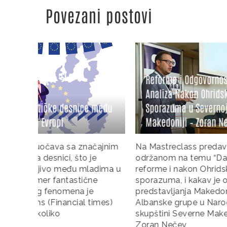
Povezani postovi
Reform
Reforme i Odgovornost:
Hrvatsk
Analiza Nakon Ohridskog
Persona
 među
Sporazuma u Severnoj
Parlame
Makedoniji – Zoran Nečev
Čepo
čajnim
Na Mastreclass predavanju
Dario Čep
e
održanom na temu “Da li ima
Pravnog f
adima u
reforme i nakon Ohridskog
Zagrebu,
ne
sporazuma, i kakav je odnos
održanom
e
predstavljanja Makedonske i
godine, o
times)
Albanske grupe u Narodnoj
predavan
skupštini Severne Makedonije,”
sistema u
Zoran Nečev,
godine i