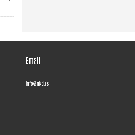
More
SHARE
More
E
Email
info@nkd.rs