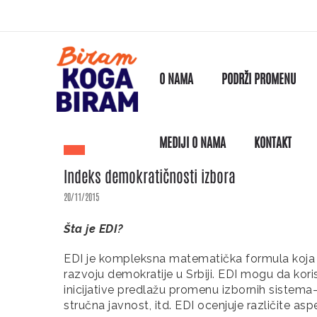
O NAMA
PODRŽI PROMENU
MEDIJI O NAMA
KONTAKT
Indeks demokratičnosti izbora
20/11/2015
Šta je EDI?
EDI je kompleksna matematička formula koja m
razvoju demokratije u Srbiji. EDI mogu da koris
inicijative predlažu promenu izbornih sistema-V
stručna javnost, itd. EDI ocenjuje različite as