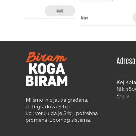
SHARE
More
SHARE
More
Adresa
Kej Kola
Niš, 18
Srbija
Mi smo inicijativa građana,
iz 11 gradova Srbije,
koji veruju da je Srbiji potrebna
promena izbornog sistema.