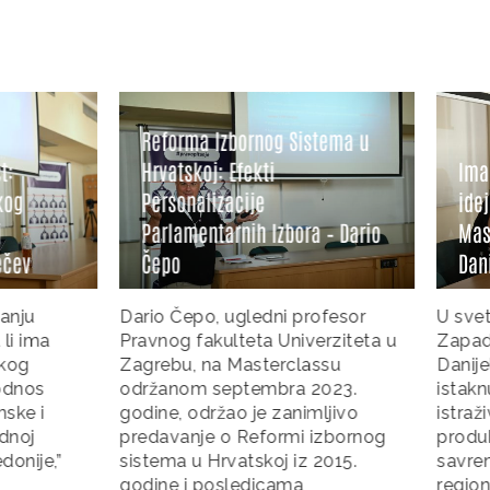
a Izbornog Sistema u
oj: Efekti
Ima li prostora za zeleno-le
lizacije
ideje na Zapadnom Balkanu 
ntarnih Izbora – Dario
Masterclass predavanje
Danijele Dolenec
o, ugledni profesor
U svetu političkih previranja n
akulteta Univerziteta u
Zapadnom Balkanu, Govorni
 na Masterclassu
Danijela Dolenec zauzima
 septembra 2023.
istaknuto mesto kao ugledna
držao je zanimljivo
istraživačica i predavačica čij
je o Reformi izbornog
produbljuje razumevanje
 Hrvatskoj iz 2015.
savremenih političkih promen
 posledicama
regionu. Njena posvećenost