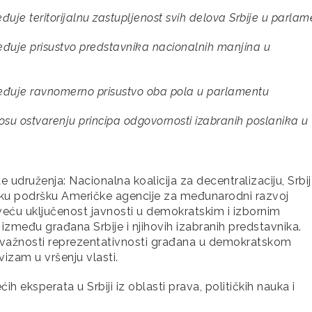
đuje teritorijalnu zastupljenost svih delova Srbije u parla
eđuje prisustvo predstavnika nacionalnih manjina u
beđuje ravnomerno prisustvo oba pola u parlamentu
nosu ostvarenju principa odgovornosti izabranih poslanika u
e udruženja: Nacionalna koalicija za decentralizaciju, Srbij
ijsku podršku Američke agencije za međunarodni razvoj
veću uključenost javnosti u demokratskim i izbornim
 između građana Srbije i njihovih izabranih predstavnika.
 o važnosti reprezentativnosti građana u demokratskom
vizam u vršenju vlasti.
 eksperata u Srbiji iz oblasti prava, političkih nauka i