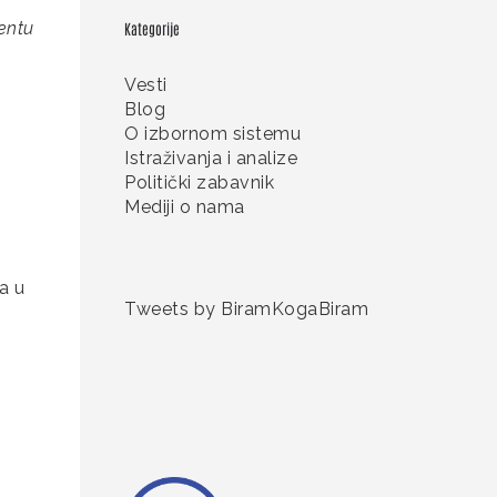
mentu
Kategorije
Vesti
Blog
O izbornom sistemu
Istraživanja i analize
Politički zabavnik
Mediji o nama
a u
Tweets by BiramKogaBiram