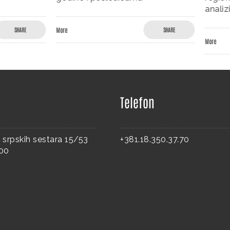
analizi
SHARE
More
SHAR
Telefon
 srpskih sestara 15/53
+381.18.350.37.70
000