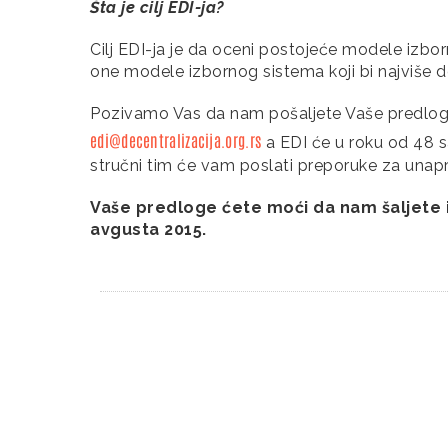
Šta je cilj EDI-ja?
Cilj EDI-ja je da oceni postojeće modele izbo
one modele izbornog sistema koji bi najviše dop
Pozivamo Vas da nam pošaljete Vaše predlog
edi@decentralizacija.org.rs
a EDI će u roku od 48 s
stručni tim će vam poslati preporuke za unap
Vaše predloge ćete moći da nam šaljete i 
avgusta 2015.