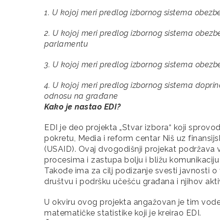
1. U kojoj meri predlog izbornog sistema obezbe
2. U kojoj meri predlog izbornog sistema obezb
parlamentu
3. U kojoj meri predlog izbornog sistema obez
4. U kojoj meri predlog izbornog sistema dopri
odnosu na građane
Kako je nastao EDI?
EDI je deo projekta „Stvar izbora“ koji sprovod
pokretu, Media i reform centar Niš uz finans
(USAID). Ovaj dvogodišnji projekat podržava 
procesima i zastupa bolju i bližu komunikaciju
Takođe ima za cilj podizanje svesti javnosti
društvu i podršku učešću građana i njihov akti
U okviru ovog projekta angažovan je tim vodećih
matematičke statistike koji je kreirao EDI.