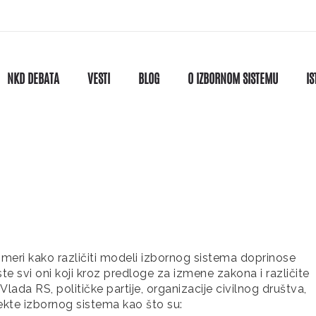
NKD DEBATA
VESTI
BLOG
O IZBORNOM SISTEMU
IS
eri kako različiti modeli izbornog sistema doprinose
te svi oni koji kroz predloge za izmene zakona i različite
lada RS, političke partije, organizacije civilnog društva,
pekte izbornog sistema kao što su: