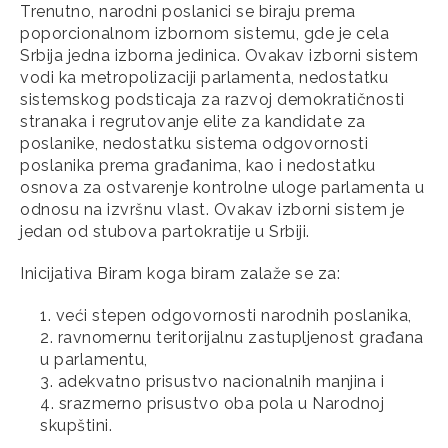
Trenutno, narodni poslanici se biraju prema
poporcionalnom izbornom sistemu, gde je cela
Srbija jedna izborna jedinica. Ovakav izborni sistem
vodi ka metropolizaciji parlamenta, nedostatku
sistemskog podsticaja za razvoj demokratičnosti
stranaka i regrutovanje elite za kandidate za
poslanike, nedostatku sistema odgovornosti
poslanika prema građanima, kao i nedostatku
osnova za ostvarenje kontrolne uloge parlamenta u
odnosu na izvršnu vlast. Ovakav izborni sistem je
jedan od stubova partokratije u Srbiji.
Inicijativa Biram koga biram zalaže se za:
veći stepen odgovornosti narodnih poslanika,
ravnomernu teritorijalnu zastupljenost građana
u parlamentu,
adekvatno prisustvo nacionalnih manjina i
srazmerno prisustvo oba pola u Narodnoj
skupštini.