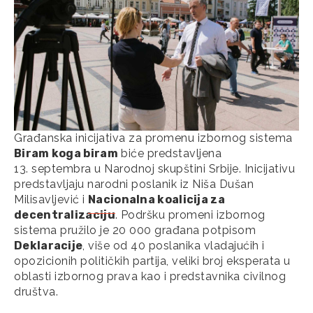
Građanska inicijativa za promenu izbornog sistema
Biram koga biram
biće predstavljena
13. septembra u Narodnoj skupštini Srbije. Inicijativu
predstavljaju narodni poslanik iz Niša Dušan
Milisavljević i
Nacionalna koalicija za
decentralizaciju
. Podršku promeni izbornog
sistema pružilo je 20 000 građana potpisom
Deklaracije
, više od 40 poslanika vladajućih i
opozicionih političkih partija, veliki broj eksperata u
oblasti izbornog prava kao i predstavnika civilnog
društva.