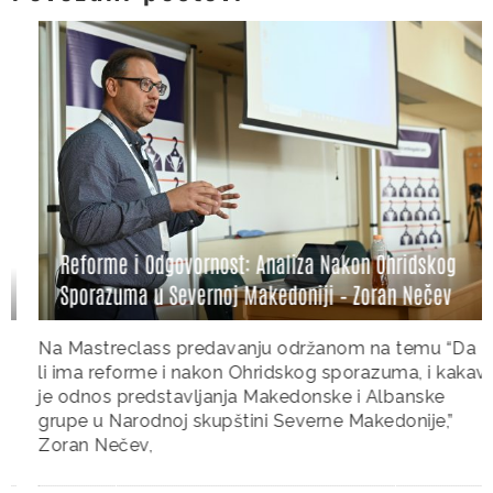
Reforme i Odgovornost: Analiza Nakon Ohridskog
Sporazuma u Severnoj Makedoniji – Zoran Nečev
Na Mastreclass predavanju održanom na temu “Da
li ima reforme i nakon Ohridskog sporazuma, i kakav
je odnos predstavljanja Makedonske i Albanske
grupe u Narodnoj skupštini Severne Makedonije,”
Zoran Nečev,