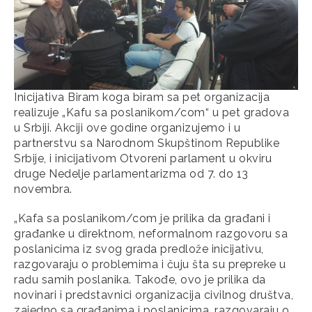
Inicijativa Biram koga biram sa pet organizacija
realizuje „Kafu sa poslanikom/com“ u pet gradova
u Srbiji. Akciji ove godine organizujemo i u
partnerstvu sa Narodnom Skupštinom Republike
Srbije, i inicijativom Otvoreni parlament u okviru
druge Nedelje parlamentarizma od 7. do 13
novembra.
„Kafa sa poslanikom/com je prilika da građani i
građanke u direktnom, neformalnom razgovoru sa
poslanicima iz svog grada predlože inicijativu,
razgovaraju o problemima i čuju šta su prepreke u
radu samih poslanika. Takođe, ovo je prilika da
novinari i predstavnici organizacija civilnog društva,
zajedno sa građanima i poslanicima, razgovaraju o