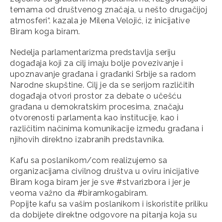
temama od društvenog značaja, u nešto drugačijoj
atmosferi“. kazala je Milena Velojić, iz inicijative
Biram koga biram.
Nedelja parlamentarizma predstavlja seriju
događaja koji za cilj imaju bolje povezivanje i
upoznavanje građana i građanki Srbije sa radom
Narodne skupštine. Cilj je da se serijom različitih
događaja otvori prostor za debate o učešću
građana u demokratskim procesima, značaju
otvorenosti parlamenta kao institucije, kao i
različitim načinima komunikacije između građana i
njihovih direktno izabranih predstavnika.
Kafu sa poslanikom/com realizujemo sa
organizacijama civilnog društva u oviru inicijative
Biram koga biram jer je sve #stvarizbora i jer je
veoma važno da #biramkogabiram.
Popijte kafu sa vašim poslanikom i iskoristite priliku
da dobijete direktne odgovore na pitanja koja su