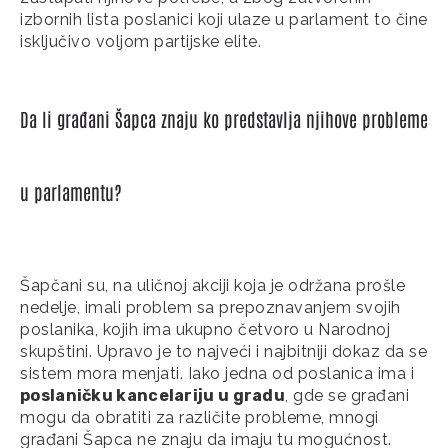
izbornih lista poslanici koji ulaze u parlament to čine
isključivo voljom partijske elite.
Da li građani Šapca znaju ko predstavlja njihove probleme
u parlamentu?
Šapčani su, na uličnoj akciji koja je održana prošle
nedelje, imali problem sa prepoznavanjem svojih
poslanika, kojih ima ukupno četvoro u Narodnoj
skupštini. Upravo je to najveći i najbitniji dokaz da se
sistem mora menjati. Iako jedna od poslanica ima i
poslaničku kancelariju u gradu
, gde se građani
mogu da obratiti za različite probleme, mnogi
građani Šapca ne znaju da imaju tu mogućnost.