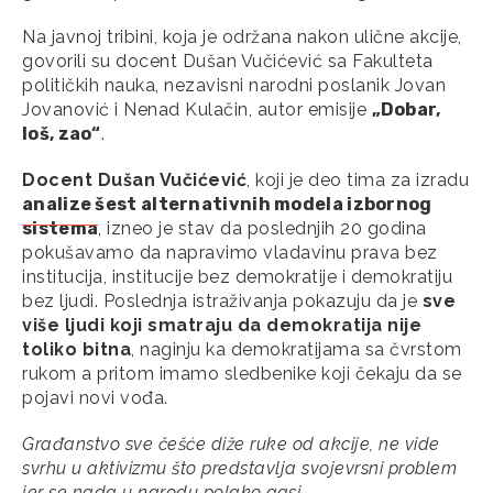
Na javnoj tribini, koja je održana nakon ulične akcije,
govorili su docent Dušan Vučićević sa Fakulteta
političkih nauka, nezavisni narodni poslanik Jovan
Jovanović i Nenad Kulačin, autor emisije
„Dobar,
loš, zao“
.
Docent Dušan Vučićević
, koji je deo tima za izradu
analize šest alternativnih modela izbornog
sistema
, izneo je stav da poslednjih 20 godina
pokušavamo da napravimo vladavinu prava bez
institucija, institucije bez demokratije i demokratiju
bez ljudi. Poslednja istraživanja pokazuju da je
sve
više ljudi koji smatraju da demokratija nije
toliko bitna
, naginju ka demokratijama sa čvrstom
rukom a pritom imamo sledbenike koji čekaju da se
pojavi novi vođa.
Građanstvo sve češće diže ruke od akcije, ne vide
svrhu u aktivizmu što predstavlja svojevrsni problem
jer se nada u narodu polako gasi
.