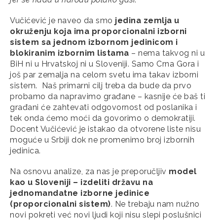
Vučićević je naveo da smo
jedina zemlja u
okruženju koja ima proporcionalni izborni
sistem sa jednom izbornom jedinicom i
blokiranim izbornim listama
– nema takvog ni u
BiH ni u Hrvatskoj ni u Sloveniji. Samo Crna Gora i
još par zemalja na celom svetu ima takav izborni
sistem. Naš primarni cilj treba da bude da prvo
probamo da napravimo građane – kasnije će baš ti
građani će zahtevati odgovornost od poslanika i
tek onda ćemo moći da govorimo o demokratiji.
Docent Vučićević je istakao da otvorene liste nisu
moguće u Srbiji dok ne promenimo broj izbornih
jedinica.
Na osnovu analize, za nas je preporučljiv
model
kao u Sloveniji
– izdeliti državu na
jednomandatne izborne jedinice
(proporcionalni sistem)
. Ne trebaju nam nužno
novi pokreti već novi ljudi koji nisu slepi poslušnici