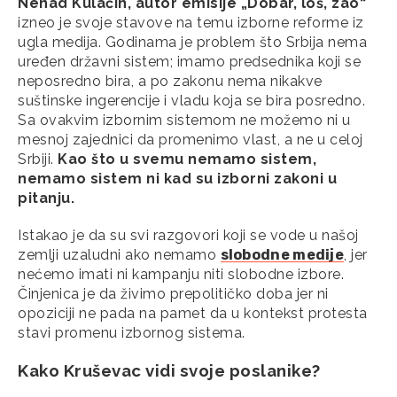
Nenad Kulačin, autor emisije „Dobar, loš, zao“
izneo je svoje stavove na temu izborne reforme iz
ugla medija. Godinama je problem što Srbija nema
uređen državni sistem; imamo predsednika koji se
neposredno bira, a po zakonu nema nikakve
suštinske ingerencije i vladu koja se bira posredno.
Sa ovakvim izbornim sistemom ne možemo ni u
mesnoj zajednici da promenimo vlast, a ne u celoj
Srbiji.
Kao što u svemu nemamo sistem,
nemamo sistem ni kad su izborni zakoni u
pitanju.
Istakao je da su svi razgovori koji se vode u našoj
zemlji uzaludni ako nemamo
slobodne medije
, jer
nećemo imati ni kampanju niti slobodne izbore.
Činjenica je da živimo prepolitičko doba jer ni
opoziciji ne pada na pamet da u kontekst protesta
stavi promenu izbornog sistema.
Kako Kruševac vidi svoje poslanike?