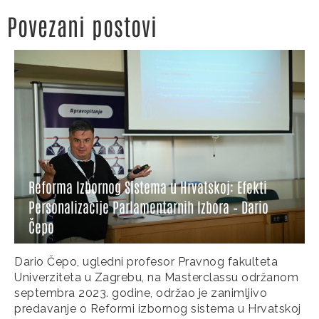
Povezani postovi
Reforma Izbornog Sistema u Hrvatskoj: Efekti
Personalizacije Parlamentarnih Izbora – Dario
Čepo
Dario Čepo, ugledni profesor Pravnog fakulteta
Univerziteta u Zagrebu, na Masterclassu održanom
septembra 2023. godine, održao je zanimljivo
predavanje o Reformi izbornog sistema u Hrvatskoj