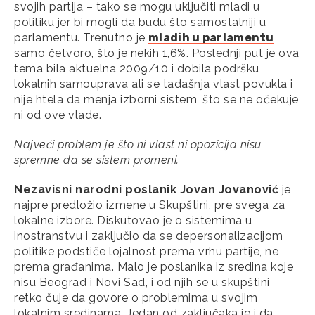
svojih partija – tako se mogu uključiti mladi u
politiku jer bi mogli da budu što samostalniji u
parlamentu. Trenutno je
mladih u parlamentu
samo četvoro, što je nekih 1,6%. Poslednji put je ova
tema bila aktuelna 2009/10 i dobila podršku
lokalnih samouprava ali se tadašnja vlast povukla i
nije htela da menja izborni sistem, što se ne očekuje
ni od ove vlade.
Najveći problem je što ni vlast ni opozicija nisu
spremne da se sistem promeni.
Nezavisni narodni poslanik Jovan Jovanović
je
najpre predložio izmene u Skupštini, pre svega za
lokalne izbore. Diskutovao je o sistemima u
inostranstvu i zaključio da se depersonalizacijom
politike podstiče lojalnost prema vrhu partije, ne
prema građanima. Malo je poslanika iz sredina koje
nisu Beograd i Novi Sad, i od njih se u skupštini
retko čuje da govore o problemima u svojim
lokalnim sredinama. Jedan od zaključaka je i da