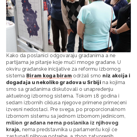
Kako da poslanici odgovaraju građanima a ne
partijama je pitanje koje muči mnoge građane. U
okviru građanske inicijative za reformu izbornog
sistema
Biram koga biram
održali smo
niz akcija i
događaja u nekoliko gradova u Srbiji
na kojima
smo sa građanima diskutovali o unapređenju
aktuelnog izbornog sistema. Tokom 18 godina i
sedam izbornih ciklusa njegove primene primećeni
izvesni nedostaci. Pre svega, po proporcionalnom
izbornom sistemu sa jednom izbornom jedinicom,
milion građana nema poslanika iz njihovog
kraja,
nema predstavnika u parlamentu koji će
zastupati njihove potrebe, a zbog zatvorenih