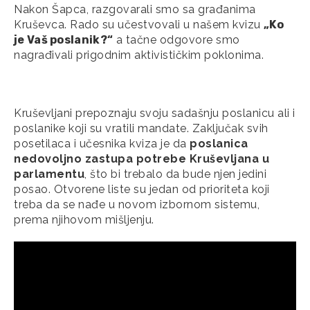
Nakon Šapca, razgovarali smo sa građanima
Kruševca. Rado su učestvovali u našem kvizu
„Ko
je Vaš poslanik?“
a tačne odgovore smo
nagrađivali prigodnim aktivističkim poklonima.
Kruševljani prepoznaju svoju sadašnju poslanicu ali i
poslanike koji su vratili mandate. Zaključak svih
posetilaca i učesnika kviza je da
poslanica
nedovoljno zastupa potrebe Kruševljana u
parlamentu
, što bi trebalo da bude njen jedini
posao. Otvorene liste su jedan od prioriteta koji
treba da se nađe u novom izbornom sistemu,
prema njihovom mišljenju.