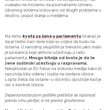
svakako ne možemo da posmatramo izmenu
izbornog sistema izolovano od drugih problema u
društvu, poput stanja u medijima.
Na temu
kvota za žene u parlamentu
istakao je
da je teško naći žene koje su voljne da budu na
listama. U narodnoj skupštini je trenutno jako malo
je poslanica koje aktivno učestvuju u radu
parlamenta.
Mnogo bitnije od kvota je da te
žene suštinski učestvuju u raspravama.
Neophodan je EU fokus na slobodu medija kako bi
opozicija bila viđena i izašla na sledeće izbore.
Lopta treba da ostane i u dvorištu opozicije kad je
reč o kontroli izbora.
Depersonalizacijom politike podstiče se lojalnost
prema vrhu partije, a ne prema građanima