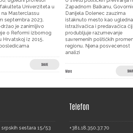
o, ugledni profesor
U svetu političkih previranja n
akulteta Univerziteta u
Zapadnom Balkanu, Govorni
 na Masterclassu
Danijela Dolenec zauzima
 septembra 2023.
istaknuto mesto kao ugledna
držao je zanimljivo
istraživačica i predavačica čij
je o Reformi izbornog
produbljuje razumevanje
 Hrvatskoj iz 2015.
savremenih političkih promen
 posledicama
regionu. Njena posvećenost
analizi
SHARE
More
SHAR
Telefon
 srpskih sestara 15/53
+381.18.350.37.70