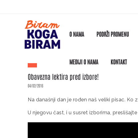
O NAMA
PODRŽI PROMENU
MEDIJI O NAMA
KONTAKT
Obavezna lektira pred izbore!
04/02/2016
Na današnji dan je rođen naš veliki pisac. Ko z
U njegovu čast, i u susret izborima, preslišajt