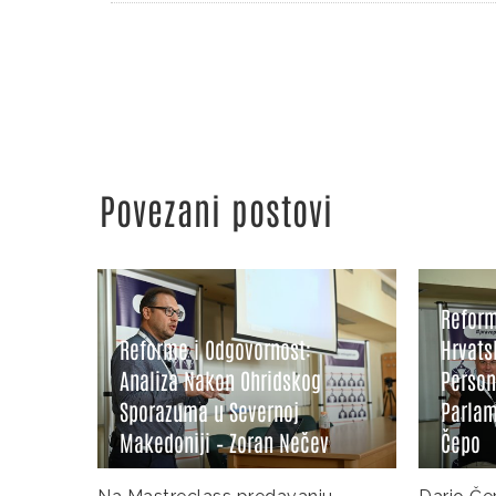
Povezani postovi
Reform
Reforme i Odgovornost:
Hrvatsk
Analiza Nakon Ohridskog
Persona
 među
Sporazuma u Severnoj
Parlame
Makedoniji – Zoran Nečev
Čepo