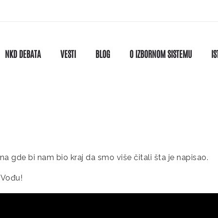
NKD DEBATA
VESTI
BLOG
O IZBORNOM SISTEMU
IS
na gde bi nam bio kraj da smo više čitali šta je napisao.
e Vođu!