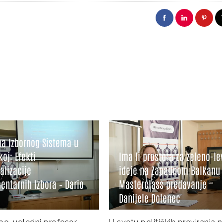
a Izbornog Sistema u
oj: Efekti
Ima li prostora za zeleno-le
lizacije
ideje na Zapadnom Balkanu 
ntarnih Izbora – Dario
Masterclass predavanje
Danijele Dolenec