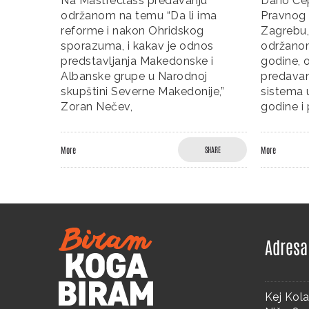
čajnim
Na Mastreclass predavanju
Dario Čep
e
održanom na temu “Da li ima
Pravnog f
adima u
reforme i nakon Ohridskog
Zagrebu,
ne
sporazuma, i kakav je odnos
održanom
e
predstavljanja Makedonske i
godine, o
times)
Albanske grupe u Narodnoj
predavan
skupštini Severne Makedonije,”
sistema u
Zoran Nečev,
godine i
SHARE
More
SHARE
More
Adresa
Kej Kola