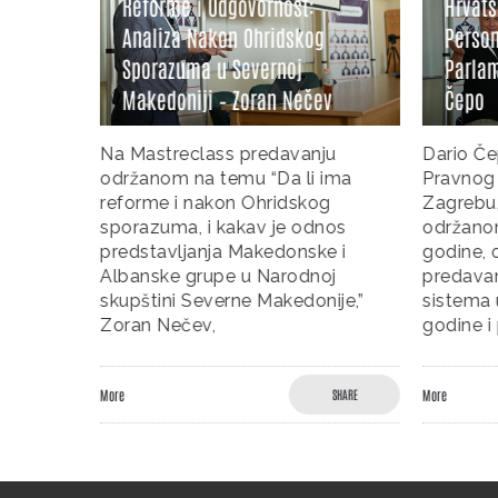
Reforme i Odgovornost:
Hrvatsk
Analiza Nakon Ohridskog
Persona
 među
Sporazuma u Severnoj
Parlame
Makedoniji – Zoran Nečev
Čepo
čajnim
Na Mastreclass predavanju
Dario Čep
e
održanom na temu “Da li ima
Pravnog f
adima u
reforme i nakon Ohridskog
Zagrebu,
ne
sporazuma, i kakav je odnos
održanom
e
predstavljanja Makedonske i
godine, o
times)
Albanske grupe u Narodnoj
predavan
skupštini Severne Makedonije,”
sistema u
Zoran Nečev,
godine i
SHARE
More
SHARE
More