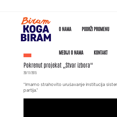
O NAMA
PODRŽI PROMENU
MEDIJI O NAMA
KONTAKT
Pokrenut projekat „Stvar izbora“
20/11/2015
“Imamo strahovito urušavanje institucija siste
partija.”