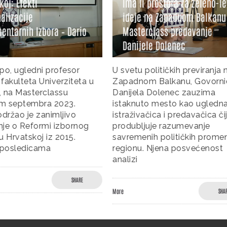
oj: Efekti
Ima li prostora za zeleno-le
lizacije
ideje na Zapadnom Balkanu 
ntarnih Izbora – Dario
Masterclass predavanje
Danijele Dolenec
o, ugledni profesor
U svetu političkih previranja n
akulteta Univerziteta u
Zapadnom Balkanu, Govorni
 na Masterclassu
Danijela Dolenec zauzima
 septembra 2023.
istaknuto mesto kao ugledna
držao je zanimljivo
istraživačica i predavačica čij
je o Reformi izbornog
produbljuje razumevanje
 Hrvatskoj iz 2015.
savremenih političkih promen
 posledicama
regionu. Njena posvećenost
analizi
SHARE
More
SHAR