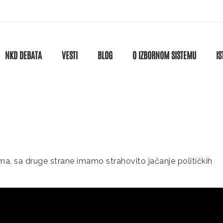
NKD DEBATA
VESTI
BLOG
O IZBORNOM SISTEMU
IS
ma, sa druge strane imamo strahovito jačanje političkih