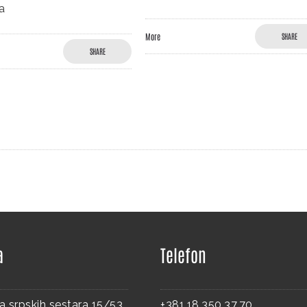
re
SHARE
More
a
Telefon
a srpskih sestara 15/53
+381.18.350.37.70