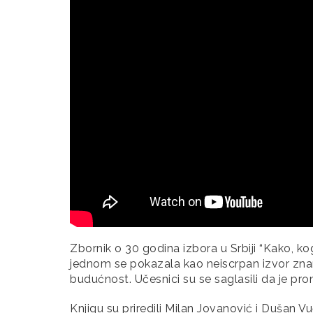
Zbornik o 30 godina izbora u Srbiji “Kako, kog
jednom se pokazala kao neiscrpan izvor znanj
budućnost. Učesnici su se saglasili da je 
Knjigu su priredili Milan Jovanović i Dušan V