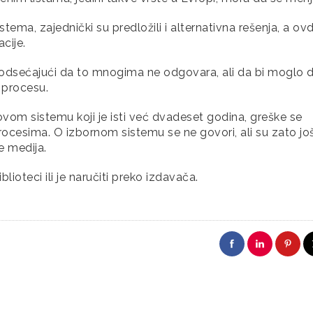
tema, zajednički su predložili i alternativna rešenja, a ov
cije.
i, podsećajući da to mnogima ne odgovara, ali da bi moglo 
 procesu.
ovom sistemu koji je isti već dvadeset godina, greške se
procesima. O izbornom sistemu se ne govori, ali su zato jo
e medija.
lioteci ili je naručiti preko izdavača.