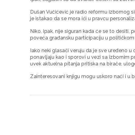
Dušan Vučićević je radio reformu izbornog sis
je istakao da se mora ići u pravcu personaliza
Niko, ipak, nije siguran kada će se to desit
poveća građansku participaciju u političkom
Iako neki glasači veruju da je sve uređeno u 
ponavljaju kao i sporovi u vezi sa izbornim 
uvek aktuelna pitanja pritiska na birače, ulog
Zainteresovani knjigu mogu uskoro naći i u bib