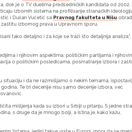
a, dok je o TV duelima predsedničkih kandidata od 2002.
icaju izbornih sistema na profilisanje stranačkih ideologij
stić i Dušan Vučetić sa
Pravnog fakulteta u Nišu
obradi
i zaštitu izbornog prava u Upravnom sporu.
sani tako detaljno i za koje se traži što detaljnija analiza”,
jima i njihovim aspektima, političkim partijama i njihovi
avlja o političkim posledicama, posmatranje izbora i zašti
 situaciju i da ne razmišljamo o nekim temama, ispostavl
t godina. Te tri decenije nisu samo decenije izbora, već
Jovanović.
a mišljenja kada su izbori u Srbiji u pitanju. S jedne str
dina, s druge da je mnogo bolji, a istina je, kako kažu,
enim listama, jedini takve vrste u Evropi, mora da se menj