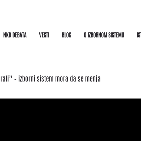
NKD DEBATA
VESTI
BLOG
O IZBORNOM SISTEMU
IS
rali” – izborni sistem mora da se menja