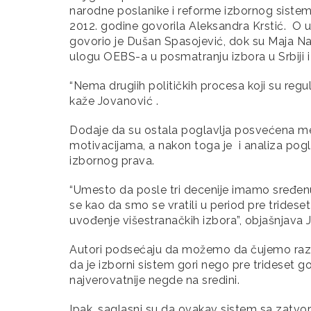
narodne poslanike i reforme izbornog sistem
2012. godine govorila Aleksandra Krstić. O ut
govorio je Dušan Spasojević, dok su Maja Na
ulogu OEBS-a u posmatranju izbora u Srbiji 
“Nema drugiih političkih procesa koji su reguli
kaže Jovanović .
Dodaje da su ostala poglavlja posvećena medi
motivacijama, a nakon toga je i analiza pogl
izbornog prava.
“Umesto da posle tri decenije imamo sređenu
se kao da smo se vratili u period pre tridese
uvođenje višestranačkih izbora”, objašnjava 
Autori podsećaju da možemo da čujemo različit
da je izborni sistem gori nego pre trideset go
najverovatnije negde na sredini.
Ipak, saglasni su da ovakav sistem sa zatvor