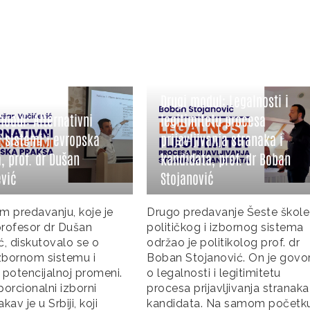
Drugi modul: Legalnosti i
legitimitetu procesa
prijavljivanja stranaka i
Prvi modul: Politički 
kandidata, prof. dr Boban
Struktura i funkcioni
Stojanović
prof. dr Milan Jovano
rugo predavanje Šeste škole
Prvo predavanje Šeste
olitičkog i izbornog sistema
političkog i izbornog s
držao je politikolog prof. dr
održao je profesor dr M
oban Stojanović. On je govorio
Jovanović, redovni pro
 legalnosti i legitimitetu
Fakultetu političkih na
rocesa prijavljivanja stranaka i
Beogradu. On je učesn
andidata. Na samom početku
upoznao sa strukturom