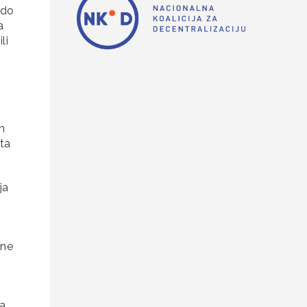
 do
a
li
m
ta
ja
ane
a.