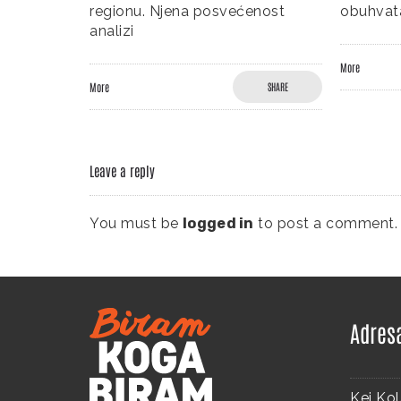
 posvećenost
obuhvata
Mo
More
SHARE
SHARE
Leave a reply
You must be
logged in
to post a comment.
Adres
Kej Kol