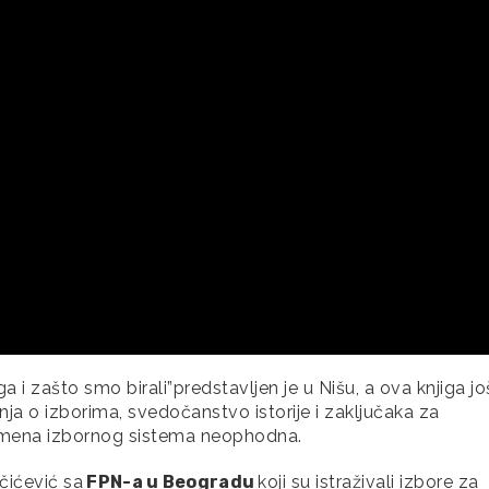
a i zašto smo birali”predstavljen je u Nišu, a ova knjiga jo
a o izborima, svedočanstvo istorije i zaključaka za
promena izbornog sistema neophodna.
učićević sa
FPN-a u Beogradu
koji su istraživali izbore za