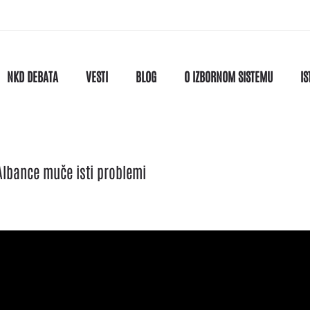
NKD DEBATA
VESTI
BLOG
O IZBORNOM SISTEMU
IS
 Albance muče isti problemi