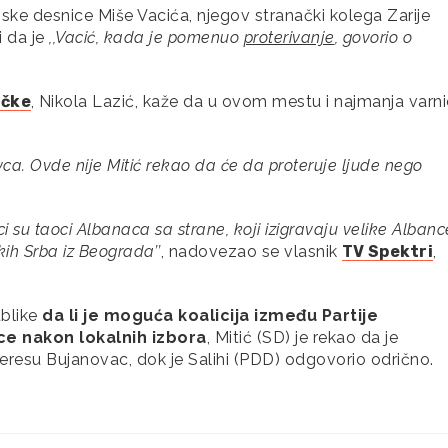
ske desnice Miše Vacića, njegov stranački kolega Zarije
i da je
,,Vacić, kada je pomenuo
proterivanje
, govorio o
ačke
, Nikola Lazić, kaže da u ovom mestu i najmanja varn
novca. Ovde nije Mitić rekao da će da proteruje ljude nego
i su taoci Albanaca sa strane, koji izigravaju velike Albance
likih Srba iz Beograda’’
, nadovezao se vlasnik
TV Spektri
,
ublike
da li je moguća koalicija između Partije
e nakon lokalnih izbora
, Mitić (SD) je rekao da je
eresu Bujanovac, dok je Salihi (PDD) odgovorio odrično.