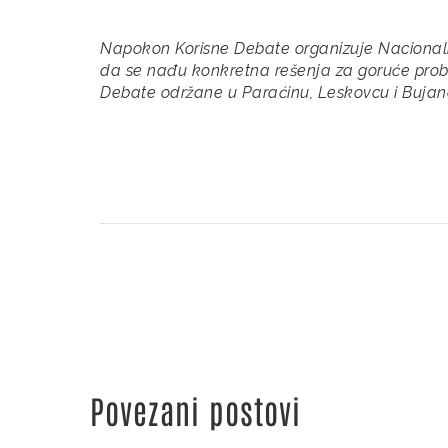
Napokon Korisne Debate organizuje Nacionalna 
da se nađu konkretna rešenja za goruće pro
Debate održane u Paraćinu, Leskovcu i Buja
Povezani postovi