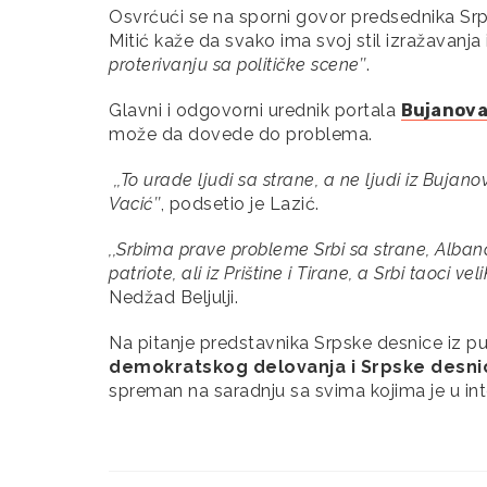
Osvrćući se na sporni govor predsednika Srp
Mitić kaže da svako ima svoj stil izražavanja 
proterivanju sa političke scene’’
.
Glavni i odgovorni urednik portala
Bujanov
može da dovede do problema.
,,To urade ljudi sa strane, a ne ljudi iz Buja
Vacić’’
, podsetio je Lazić.
,,Srbima prave probleme Srbi sa strane, Albanc
patriote, ali iz Prištine i Tirane, a Srbi taoci ve
Nedžad Beljulji.
Na pitanje predstavnika Srpske desnice iz p
demokratskog delovanja i Srpske desnic
spreman na saradnju sa svima kojima je u int