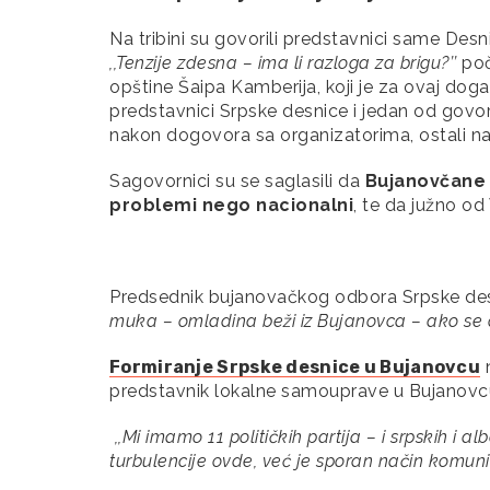
Na tribini su govorili predstavnici same Des
,,Tenzije zdesna – ima li razloga za brigu?’’
poč
opštine Šaipa Kamberija, koji je za ovaj dog
predstavnici Srpske desnice i jedan od govorni
nakon dogovora sa organizatorima, ostali na d
Sagovornici su se saglasili da
Bujanovčane z
problemi nego nacionalni
, te da južno od
Predsednik bujanovačkog odbora Srpske desn
muka – omladina beži iz Bujanovca – ako se o
Formiranje Srpske desnice u Bujanovcu
n
predstavnik lokalne samouprave u Bujanovcu
,,Mi imamo 11 političkih partija – i srpskih i 
turbulencije ovde, već je sporan način komunik