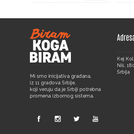
Adres
Kej Kol
Niš, 1
Srbija
Mi smo inicijativa građana,
iz 11 gradova Srbije,
koji veruju da je Srbiji potrebna
promena izbornog sistema.