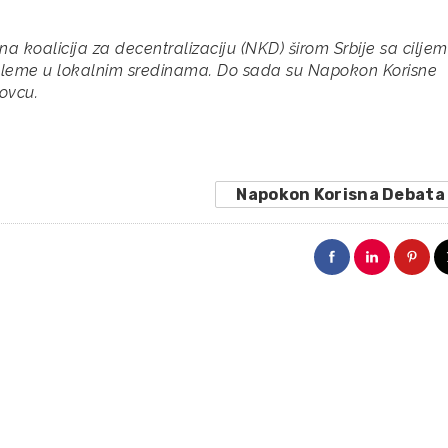
koalicija za decentralizaciju (NKD) širom Srbije sa ciljem
bleme u lokalnim sredinama. Do sada su Napokon Korisne
novcu.
Napokon Korisna Debata