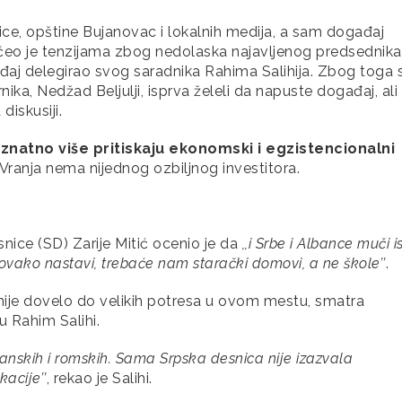
nice, opštine Bujanovac i lokalnih medija, a sam događaj
eo je tenzijama zbog nedolaska najavljenog predsednika
ađaj delegirao svog saradnika Rahima Salihija. Zbog toga 
ka, Nedžad Beljulji, isprva želeli da napuste događaj, ali 
iskusiji.
natno više pritiskaju ekonomski i egzistencionalni
 Vranja nema nijednog ozbiljnog investitora.
ice (SD) Zarije Mitić ocenio je da
,,i Srbe i Albance muči i
vako nastavi, trebaće nam starački domovi, a ne škole’’
.
ije dovelo do velikih potresa u ovom mestu, smatra
 Rahim Salihi.
albanskih i romskih. Sama Srpska desnica nije izazvala
acije’’
, rekao je Salihi.