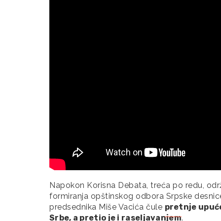
Napokon Korisna Debata, treća po redu, odr
formiranja opštinskog odbora Srpske desnice 
predsednika Miše Vacića čule
pretnje upuć
Srbe, a pretio je i raseljavanjem
.