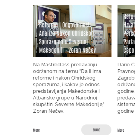
Reform
Reforme i Odgovornost:
Hrvats
Analiza Nakon Ohridskog
Person
ice
Sporazuma u Severnoj
Parlam
pi
Makedoniji – Zoran Nečev
Čepo
značajnim
Na Mastreclass predavanju
Dario Če
to je
održanom na temu “Da li ima
Pravnog 
u mladima
reforme i nakon Ohridskog
Zagrebu,
astične
sporazuma, i kakav je odnos
održano
a je
predstavljanja Makedonske i
godine, 
al times)
Albanske grupe u Narodnoj
predavan
skupštini Severne Makedonije,”
sistema 
Zoran Nečev,
godine i
SHARE
More
SHARE
More