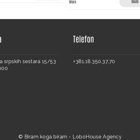
More
SHARE
a
Telefon
a srpskih sestara 15/53
+381.18.350.37.70
8000
© Biram koga biram -
LoboHouse Agency