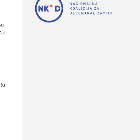
su
su,
sta