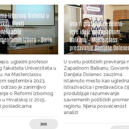
a Izbornog Sistema u
koj: Efekti
Ima li prostora za zeleno-
alizacije
leve ideje na Zapadnom
entarnih Izbora – Dario
Balkanu – Masterclass
predavanje Danijele Dolenec
po, ugledni profesor
U svetu političkih previranja n
fakulteta Univerziteta u
Zapadnom Balkanu, Govornic
 na Masterclassu
Danijela Dolenec zauzima
m septembra 2023.
istaknuto mesto kao ugledna
održao je zanimljivo
istraživačica i predavačica čiji
je o Reformi izbornog
produbljuje razumevanje
u Hrvatskoj iz 2015.
savremenih političkih promen
 posledicama
regionu. Njena posvećenost
analizi
SHARE