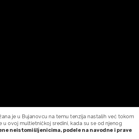
žana je u Bujanovcu na temu tenzija nastalih već tokom
u ovoj multietničkoj sredini, kada su se od njenog
ene neistomišljenicima, podele na navodne i prave