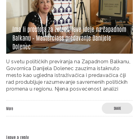
Treći modul: Alternativni izborni sistemi i
evropska praksa, prof. dr Dušan Vučićević
Na trećem predavanju, koje je održao profesor dr
Dušan Vučićević, diskutovalo se o našem izbornom
sistemu i njegovoj potencijalnoj promeni. Iako
proporcionalni izborni sistem kakav je u Srbiji, koji
obuhvata
More
SHARE
Leave a reply