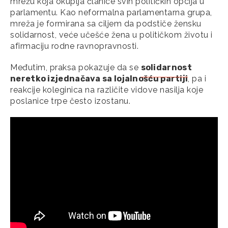
mrežu koja okuplja članice svih političkih opcija u
parlamentu. Kao neformalna parlamentarna grupa,
mreža je formirana sa ciljem da podstiče žensku
solidarnost, veće učešće žena u političkom životu i
afirmaciju rodne ravnopravnosti.
Međutim, praksa pokazuje da se
solidarnost
neretko izjednačava sa lojalnošću partiji
, pa i
reakcije koleginica na različite vidove nasilja koje
poslanice trpe često izostanu.