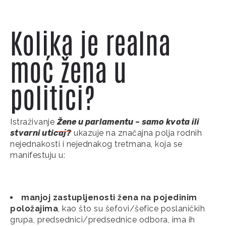
Kolika je realna
moć žena u
politici?
Istraživanje
Žene u parlamentu – samo kvota ili
stvarni uticaj?
ukazuje na značajna polja rodnih
nejednakosti i nejednakog tretmana, koja se
manifestuju u:
manjoj zastupljenosti žena na pojedinim
položajima
, kao što su šefovi/šefice poslaničkih
grupa, predsednici/predsednice odbora, ima ih