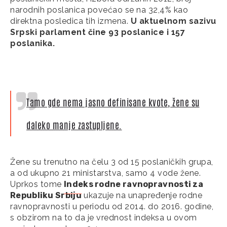
narodnih poslanica povećao se na 32,4% kao
direktna posledica tih izmena.
U aktuelnom sazivu
Srpski parlament čine 93 poslanice i 157
poslanika.
Tamo gde nema jasno definisane kvote, žene su
daleko manje zastupljene.
Žene su trenutno na čelu 3 od 15 poslaničkih grupa,
a od ukupno 21 ministarstva, samo 4 vode žene.
Uprkos tome
Indeks rodne ravnopravnosti za
Republiku Srbiju
ukazuje na unapređenje rodne
ravnopravnosti u periodu od 2014. do 2016. godine,
s obzirom na to da je vrednost indeksa u ovom