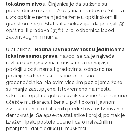
lokalnom nivou
. Činjenica je da su žene su
predsednice u samo 12 opština i gradova u Srbiji, a
u 23 opštine nema nijedne žene u opštinskom ili
gradskom veću. Statistika pokazuje i da je u čak 55
opština ili gradova (33%), broj odbornica ispod
zakonskog minimuma.
U publikaciji
Rodna ravnopravnost u jedinicama
lokalne samouprave
, navodi se da je najveća
razlika u učešću žena i muškaraca na najvišoj
poziciji u opštinama i gradovima, odnosno na
poziciji predsednika opštine, odnosno
gradonačelnika. Na ovim visokim pozicijama žene
su manje zastupljene. Istovremeno na mestu
sekretara opštine gotovo uvek su žene. Ujednačeno
učešće muškaraca i žena u političkom i javnom
životu jedan je od ključnih preduslova ostvarivanja
demokratije. Sa apsekta statistike i brojki, pomak je
izražen. Ipak, postoje ocene i da o najvažnijim
pitanjima i dalje odlučuju muškarci.