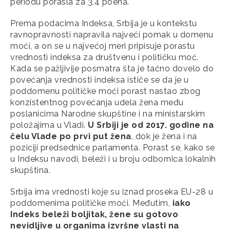
periodu porasla za 3,4 poena.
Prema podacima Indeksa, Srbija je u kontekstu
ravnopravnosti napravila najveći pomak u domenu
moći, a on se u najvećoj meri pripisuje porastu
vrednosti indeksa za društvenu i političku moć.
Кada se pažljivije posmatra šta je tačno dovelo do
povećanja vrednosti indeksa ističe se da je u
poddomenu političke moći porast nastao zbog
konzistentnog povećanja udela žena među
poslanicima Narodne skupštine i na ministarskim
položajima u Vladi.
U Srbiji je od 2017. godine na
čelu Vlade po prvi put žena
, dok je žena i na
poziciji predsednice parlamenta. Porast se, kako se
u Indeksu navodi, beleži i u broju odbornica lokalnih
skupština.
Srbija ima vrednosti koje su iznad proseka EU-28 u
poddomenima političke moći. Međutim,
iako
Indeks beleži boljitak, žene su gotovo
nevidljive u organima izvršne vlasti na