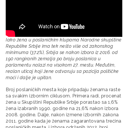
Iako žena u poslaničkim klupama Narodne skupštine
Republike Srbije ima tek nešto više od zakonskog
minimuma (37.2%), Srbija se nakon izbora iz 2016. od
190 rangiranih zemalja po broju poslanica u
parlamentu nalazi na visokom 27. mestu. Međutim,
realan uticaj koji žene ostvaruju sa pozicija političke
moći i dalje je upitan.
Broj poslaničkih mesta koje pripadaju ženama raste
sa svakim izbornim ciklusom. Primera radi, procenat
žena u Skupštini Republike Srbije porastao sa 1,6%
žena izabranih 1990. godine na 21,6% nakon izbora
2008. godine. Dalje, nakon izmene izbornih zakona
2011. godine kada je ženama zagarantovana trećina
poslaničkih mesta, i izbora održanih 2012, broj