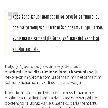
Kada žena izgubi mandat ili se povuče sa funkcije,
ode na porodiljsko ili trudničko odsustvo, nju uprkos
kvotama ne zamenjuje žena, već naredni kandidat
sa izborne liste.
Dalje, još jedno polje rodne nejednakosti
manifestuje se
diskriminacijom u komunikaciji
,
nekorektnim tretmanom u formalnim i neformalnim
komunikacijama, navodi se u istraživanju.
Početkom 2013. godine, odlukom svih narodnih
poslanica u tadašnjem sazivu Narodne skupštine,
pokrenuto je udruživanje u Žensku parlamentarnu