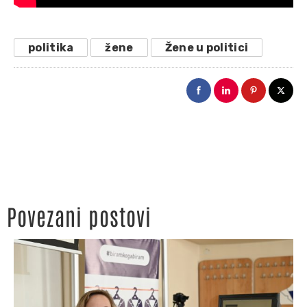
politika
žene
Žene u politici
Povezani postovi