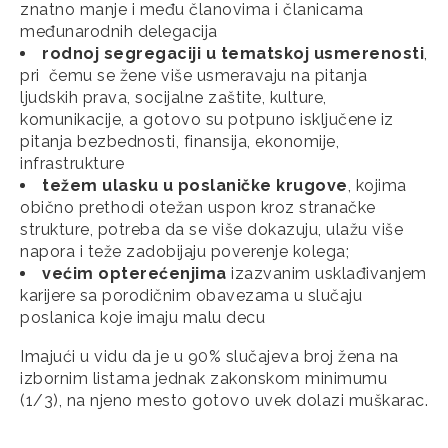
znatno manje i među članovima i članicama
međunarodnih delegacija
rodnoj segregaciji u tematskoj usmerenosti
,
pri čemu se žene više usmeravaju na pitanja
ljudskih prava, socijalne zaštite, kulture,
komunikacije, a gotovo su potpuno isključene iz
pitanja bezbednosti, finansija, ekonomije,
infrastrukture
težem ulasku u poslaničke krugove
, kojima
obično prethodi otežan uspon kroz stranačke
strukture, potreba da se više dokazuju, ulažu više
napora i teže zadobijaju poverenje kolega;
većim opterećenjima
izazvanim usklađivanjem
karijere sa porodičnim obavezama u slučaju
poslanica koje imaju malu decu
Imajući u vidu da je u 90% slučajeva broj žena na
izbornim listama jednak zakonskom minimumu
(1/3), na njeno mesto gotovo uvek dolazi muškarac.