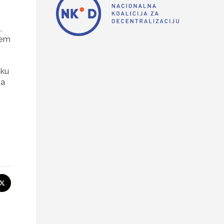
,
tem
iku
ma
.