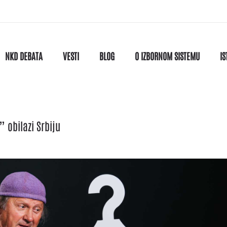
NKD DEBATA
VESTI
BLOG
O IZBORNOM SISTEMU
IS
 obilazi Srbiju