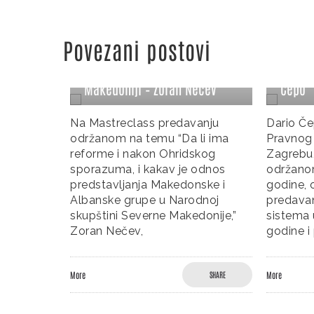
Reform
Reforme i Odgovornost:
Hrvats
Povezani postovi
Analiza Nakon Ohridskog
Person
Sporazuma u Severnoj
Parlam
Makedoniji – Zoran Nečev
Čepo
Na Mastreclass predavanju
Dario Če
održanom na temu “Da li ima
Pravnog 
reforme i nakon Ohridskog
Zagrebu,
sporazuma, i kakav je odnos
održano
ice
predstavljanja Makedonske i
godine, 
pi
Albanske grupe u Narodnoj
predavan
skupštini Severne Makedonije,”
sistema 
značajnim
Zoran Nečev,
godine i
to je
u mladima
astične
More
SHARE
More
a je
al times)