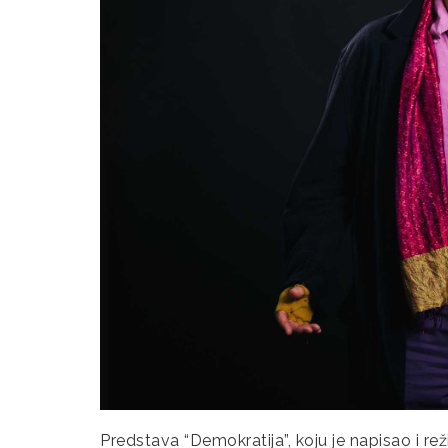
Predstava “Demokratija”, koju je napisao i rež