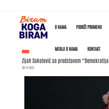
O NAMA
PODRŽI PROMENU
MEDIJI O NAMA
KONTAKT
Zijah Sokolović sa predstavom “Demokratija”
20/11/2015