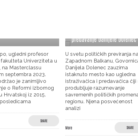
a Izbornog Sistema u
koj: Efekti
Ima li prostora za zeleno-
alizacije
leve ideje na Zapadnom
entarnih Izbora – Dario
Balkanu – Masterclass
predavanje Danijele Dolenec
po, ugledni profesor
U svetu političkih previranja n
fakulteta Univerziteta u
Zapadnom Balkanu, Govornic
 na Masterclassu
Danijela Dolenec zauzima
m septembra 2023.
istaknuto mesto kao ugledna
održao je zanimljivo
istraživačica i predavačica čiji
je o Reformi izbornog
produbljuje razumevanje
u Hrvatskoj iz 2015.
savremenih političkih promen
 posledicama
regionu. Njena posvećenost
analizi
SHARE
More
SHARE