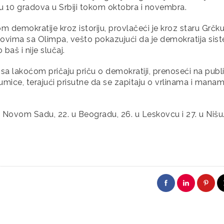
u 10 gradova u Srbiji tokom oktobra i novembra.
m demokratije kroz istoriju, provlačeći je kroz staru Grčku
ogovima sa Olimpa, vešto pokazujući da je demokratija sis
 baš i nije slučaj.
 sa lakoćom pričaju priču o demokratiji, prenoseći na publ
oumice, terajući prisutne da se zapitaju o vrlinama i mana
 Novom Sadu, 22. u Beogradu, 26. u Leskovcu i 27. u Nišu