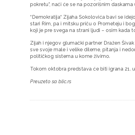
pokretu”, naći će se na pozorišnim daskama 
“Demokratija“ Zijaha Sokolovića bavi se idejo
stari Rim, pa i mitsku priču o Prometeju i b
koji je pre svega na strani ljudi – osim kada to
Zijah i njegov glumački partner Dražen Šivak
sve svoje male i velike dileme, pitanja i ned
političkog sistema u kome živimo.
Tokom oktobra predstava će biti igrana 21. u
Preuzeto sa
blic.rs