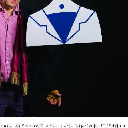
irao Zijah Sokolović, a čije igranje organizuje UG “Srbija u