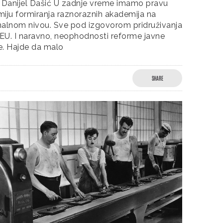
: Danijel Dašić U zadnje vreme imamo pravu
iju formiranja raznoraznih akademija na
nalnom nivou. Sve pod izgovorom pridruživanja
 EU. I naravno, neophodnosti reforme javne
e. Hajde da malo
SHARE