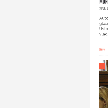
MONO
30/08/2
Auto
glas
Usta
vlad
More