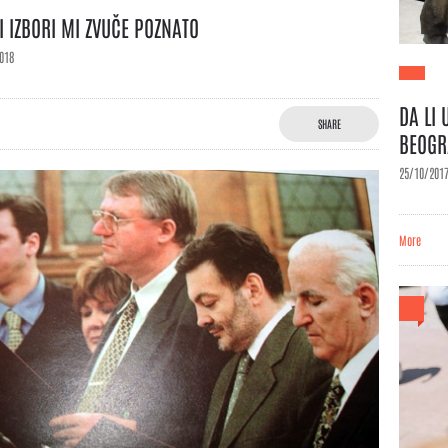
I IZBORI MI ZVUČE POZNATO
018
DA LI 
SHARE
BEOGR
25/10/201
More