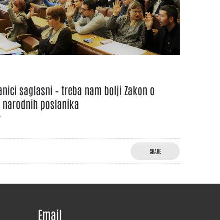
anici saglasni – treba nam bolji Zakon o
u narodnih poslanika
7
SHARE
Email