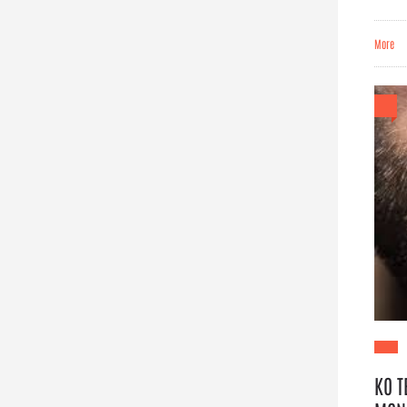
More
KO T