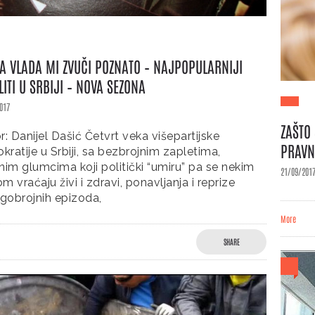
A VLADA MI ZVUČI POZNATO – NAJPOPULARNIJI
LITI U SRBIJI – NOVA SEZONA
017
ZAŠTO
r: Danijel Dašić Četvrt veka višepartijske
PRAVN
okratije u Srbiji, sa bezbrojnim zapletima,
nim glumcima koji politički “umiru” pa se nekim
21/09/201
m vraćaju živi i zdravi, ponavljanja i reprize
obrojnih epizoda,
More
SHARE