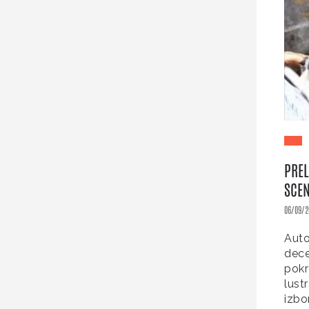
PREL
SCEN
06/09/2
Auto
dece
pokr
lust
izbo