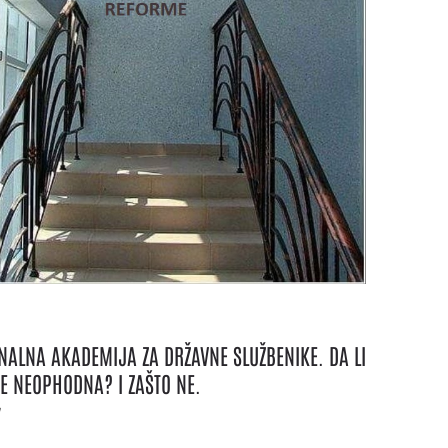
NALNA AKADEMIJA ZA DRŽAVNE SLUŽBENIKE. DA LI
E NEOPHODNA? I ZAŠTO NE.
7