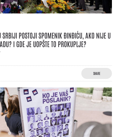
U SRBIJI POSTOJI SPOMENIK ĐINĐIĆU, AKO NIJE U
ADU? I GDE JE UOPŠTE TO PROKUPLJE?
7
SHARE