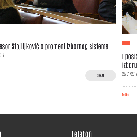
esor Stojiljković o promeni izbornog sistema
I posl
017
izbor
22/01/201
SHARE
More
a
Telefon