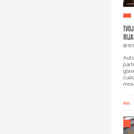
TVOJ
RIJA
06/10/2
Auto
part
glav
čudo
mnog
More