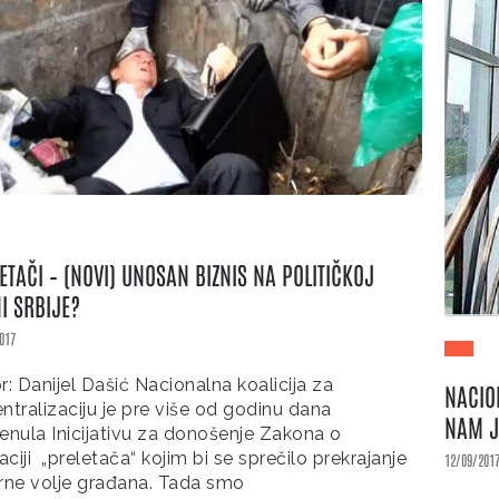
ETAČI – (NOVI) UNOSAN BIZNIS NA POLITIČKOJ
I SRBIJE?
017
r: Danijel Dašić Nacionalna koalicija za
NACIO
ntralizaciju je pre više od godinu dana
NAM J
enula Inicijativu za donošenje Zakona o
raciji „preletača“ kojim bi se sprečilo prekrajanje
12/09/201
rne volje građana. Tada smo