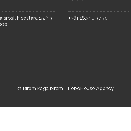
a srpskih sestara 15/53
+381.18.350.37.70
8000
© Biram koga biram -
LoboHouse Agency