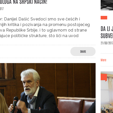
LOGA NA SRPSKI NAČIN!
017
r: Danijel Dašić Svedoci smo sve češćih i
nijih kritika i pozivanja na promenu postojećeg
DA LI
va Republike Srbije, i to uglavnom od strane
SUBVE
ajuće političke strukture, što liči na uvod
21/08/201
SHARE
More