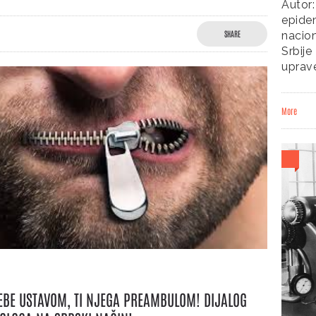
Autor
epidem
SHARE
nacio
Srbije
uprav
More
EBE USTAVOM, TI NJEGA PREAMBULOM! DIJALOG