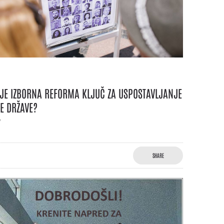
 JE IZBORNA REFORMA KLJUČ ZA USPOSTAVLJANJE
E DRŽAVE?
7
SHARE