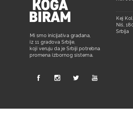
Kej Kol
Niš, 1
Srbija
Mi smo inicijativa građana,
iz 11 gradova Srbije,
koji veruju da je Srbiji potrebna
promena izbornog sistema.