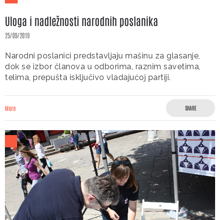
Uloga i nadležnosti narodnih poslanika
25/09/2019
Narodni poslanici predstavljaju mašinu za glasanje,
dok se izbor članova u odborima, raznim savetima,
telima, prepušta isključivo vladajućoj partiji.
More
SHARE