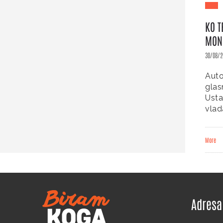
KO T
MONO
30/08/2
Auto
glas
Usta
vlad
More
Adresa