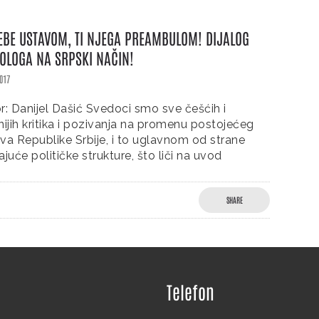
EBE USTAVOM, TI NJEGA PREAMBULOM! DIJALOG
LOGA NA SRPSKI NAČIN!
017
r: Danijel Dašić Svedoci smo sve češćih i
nijih kritika i pozivanja na promenu postojećeg
va Republike Srbije, i to uglavnom od strane
ajuće političke strukture, što liči na uvod
SHARE
Telefon