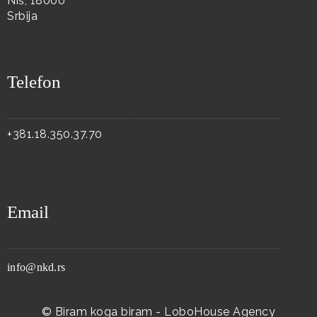
Niš, 18000
Srbija
Telefon
+381.18.350.37.70
Email
info@nkd.rs
© Biram koga biram -
LoboHouse Agency