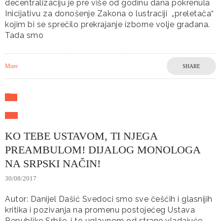
decentralizaciju je pre više od godinu dana pokrenula
Inicijativu za donošenje Zakona o lustraciji „preletača“
kojim bi se sprečilo prekrajanje izborne volje građana.
Tada smo
More
SHARE
KO TEBE USTAVOM, TI NJEGA
PREAMBULOM! DIJALOG MONOLOGA
NA SRPSKI NAČIN!
30/08/2017
Autor: Danijel Dašić Svedoci smo sve češćih i glasnijih
kritika i pozivanja na promenu postojećeg Ustava
Republike Srbije, i to uglavnom od strane vladajuće