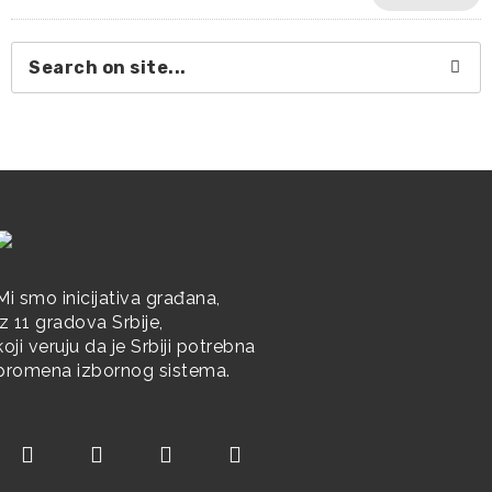
Mi smo inicijativa građana,
iz 11 gradova Srbije,
koji veruju da je Srbiji potrebna
promena izbornog sistema.