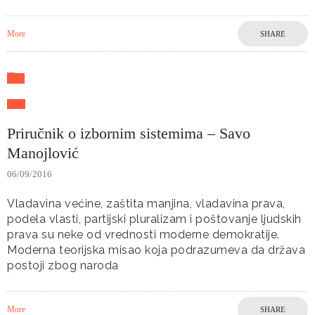
More
SHARE
Priručnik o izbornim sistemima – Savo
Manojlović
06/09/2016
Vladavina većine, zaštita manjina, vladavina prava,
podela vlasti, partijski pluralizam i poštovanje ljudskih
prava su neke od vrednosti moderne demokratije.
Moderna teorijska misao koja podrazumeva da država
postoji zbog naroda
More
SHARE