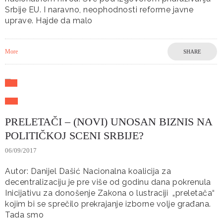
Srbije EU. I naravno, neophodnosti reforme javne
uprave. Hajde da malo
More
SHARE
PRELETAČI – (NOVI) UNOSAN BIZNIS NA
POLITIČKOJ SCENI SRBIJE?
06/09/2017
Autor: Danijel Dašić Nacionalna koalicija za
decentralizaciju je pre više od godinu dana pokrenula
Inicijativu za donošenje Zakona o lustraciji „preletača“
kojim bi se sprečilo prekrajanje izborne volje građana.
Tada smo