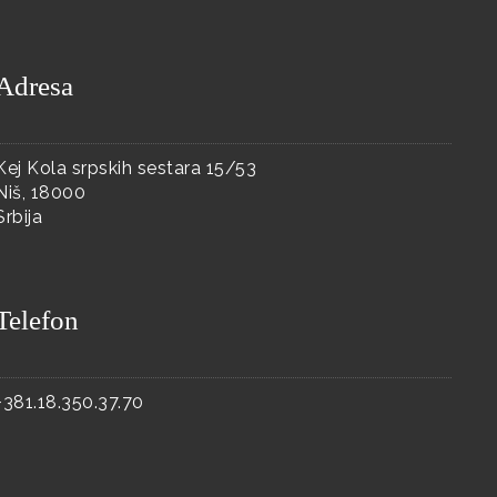
Adresa
Kej Kola srpskih sestara 15/53
Niš, 18000
Srbija
Telefon
+381.18.350.37.70