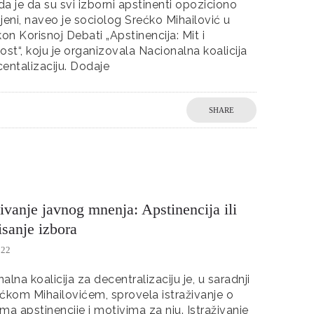
a je da su svi izborni apstinenti opoziciono
jeni, naveo je sociolog Srećko Mihailović u
n Korisnoj Debati „Apstinencija: Mit i
ost“, koju je organizovala Nacionalna koalicija
entalizaciju. Dodaje
SHARE
živanje javnog mnenja: Apstinencija ili
isanje izbora
022
alna koalicija za decentralizaciju je, u saradnji
ćkom Mihailovićem, sprovela istraživanje o
ma apstinencije i motivima za nju. Istraživanje