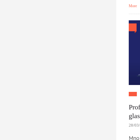
More
Prof
gla
28/03
Mnog