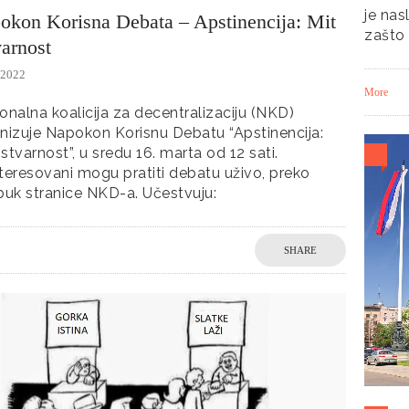
je nas
okon Korisna Debata – Apstinencija: Mit
zašto
varnost
/2022
More
onalna koalicija za decentralizaciju (NKD)
nizuje Napokon Korisnu Debatu “Apstinencija:
i stvarnost”, u sredu 16. marta od 12 sati.
teresovani mogu pratiti debatu uživo, preko
buk stranice NKD-a. Učestvuju:
SHARE