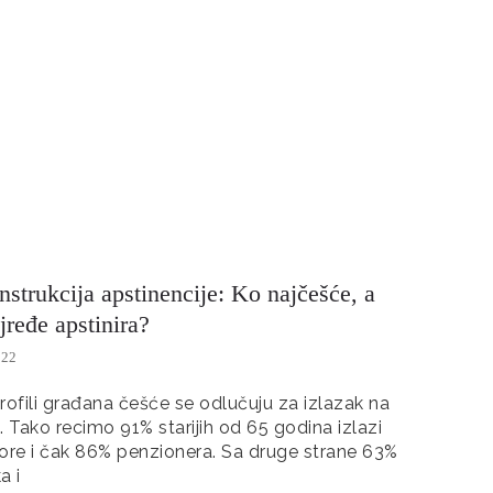
strukcija apstinencije: Ko najčešće, a
jređe apstinira?
022
rofili građana češće se odlučuju za izlazak na
. Tako recimo 91% starijih od 65 godina izlazi
ore i čak 86% penzionera. Sa druge strane 63%
a i