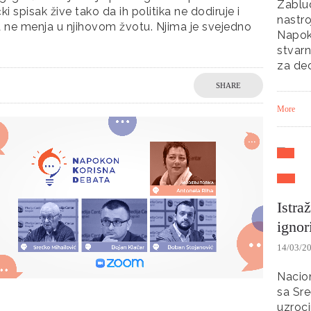
Zablud
ki spisak žive tako da ih politika ne dodiruje i
nastro
a ne menja u njihovom žvotu. Njima je svejedno
Napoko
stvarn
za dec
SHARE
More
Istra
ignor
14/03/2
Nacion
sa Sre
uzroci