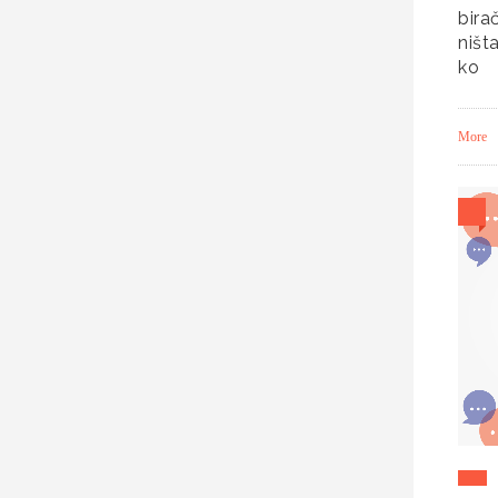
birač
ništ
ko
More