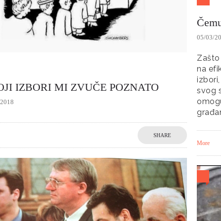
Čemu 
05/03/2
Zašto 
na efi
izbori
OJI IZBORI MI ZVUČE POZNATO
svog s
omogu
/2018
građa
SHARE
More