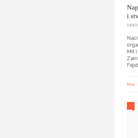
Nap
i st
14/03
Naci
orga
Mit 
Zain
Fejs
More