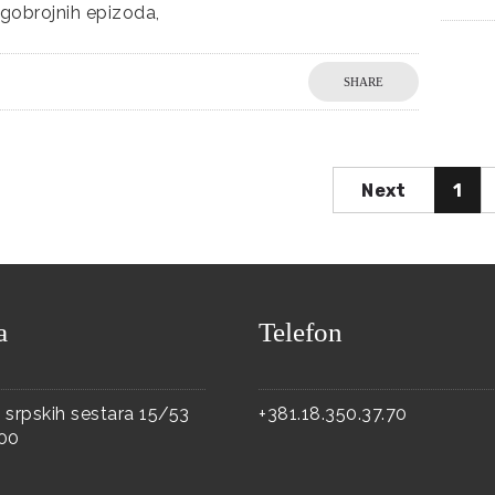
obrojnih epizoda,
SHARE
Next
1
a
Telefon
 srpskih sestara 15/53
+381.18.350.37.70
000