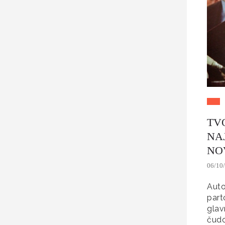
TV
NAJ
NO
06/10
Auto
part
glav
čudo