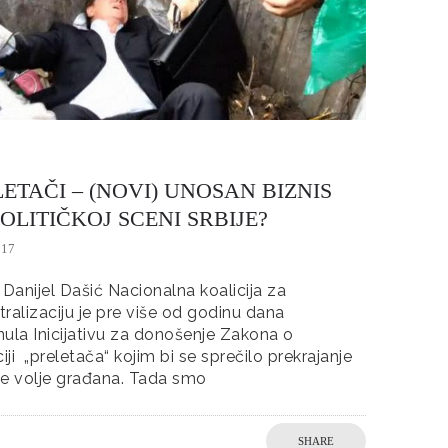
ETAČI – (NOVI) UNOSAN BIZNIS
OLITIČKOJ SCENI SRBIJE?
017
 Danijel Dašić Nacionalna koalicija za
ralizaciju je pre više od godinu dana
ula Inicijativu za donošenje Zakona o
ciji „preletača“ kojim bi se sprečilo prekrajanje
ne volje građana. Tada smo
SHARE