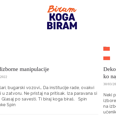
dizborne manipulacije
Dekon
ko na
/2022
30/03/2
lari, bugarski vozovi… Da institucije rade, ovakvi
li u zatvoru. Ne pristaj na pritisak. Iza paravana si
Neki p
 Glasaj po savesti. Ti biraj koga biraš. Spin
izbore
nke Spin
na izb
učenik