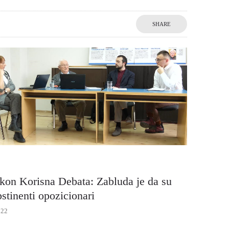
SHARE
on Korisna Debata: Zabluda je da su
pstinenti opozicionari
022