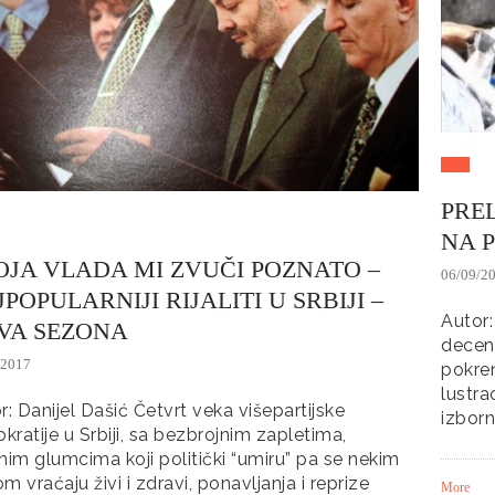
PREL
NA P
OJA VLADA MI ZVUČI POZNATO –
06/09/2
POPULARNIJI RIJALITI U SRBIJI –
Autor:
VA SEZONA
decent
/2017
pokren
lustra
r: Danijel Dašić Četvrt veka višepartijske
izbor
okratije u Srbiji, sa bezbrojnim zapletima,
nim glumcima koji politički “umiru” pa se nekim
m vraćaju živi i zdravi, ponavljanja i reprize
More