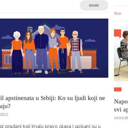
SHARE
More
il apstinenata u Srbiji: Ko su ljudi koji ne
Napok
saju?
svi a
/2022
16/03/2
i građani koji imaju pravo glasa i upisani su u