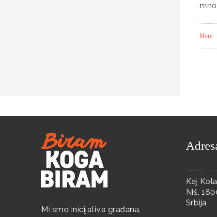
mnog
More
Adres
Kej Kola
Niš, 18
Srbija
Mi smo inicijativa građana,