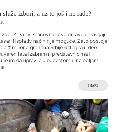
služe izbori, a uz to još i ne rade?
020
izbori? Da svi stanovnici ove države upravljaju
kasan i isplativ način nije moguće. Zato postoje
, da 7 miliona građana Srbije delegiraju deo
uvereniteta izabranim predstavnicima i
će im da upravljaju budžetom u najboljem
na.
SHARE